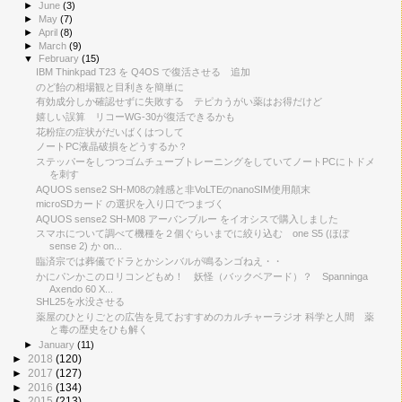
►
June
(3)
►
May
(7)
►
April
(8)
►
March
(9)
▼
February
(15)
IBM Thinkpad T23 を Q4OS で復活させる 追加
のど飴の相場観と目利きを簡単に
有効成分しか確認せずに失敗する テピカうがい薬はお得だけど
嬉しい誤算 リコーWG-30が復活できるかも
花粉症の症状がだいばくはつして
ノートPC液晶破損をどうするか？
ステッパーをしつつゴムチューブトレーニングをしていてノートPCにトドメ
を刺す
AQUOS sense2 SH-M08の雑感と非VoLTEのnanoSIM使用顛末
microSDカード の選択を入り口でつまづく
AQUOS sense2 SH-M08 アーバンブルー をイオシスで購入しました
スマホについて調べて機種を２個ぐらいまでに絞り込む one S5 (ほぼ
sense 2) か on...
臨済宗では葬儀でドラとかシンバルが鳴るンゴねえ・・
かにパンかこのロリコンどもめ！ 妖怪（バックベアード）？ Spanninga
Axendo 60 X...
SHL25を水没させる
薬屋のひとりごとの広告を見ておすすめのカルチャーラジオ 科学と人間 薬
と毒の歴史をひも解く
►
January
(11)
►
2018
(120)
►
2017
(127)
►
2016
(134)
►
2015
(213)