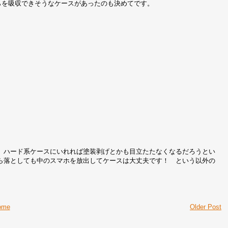
らを吸収できそうなケースがあったのも決めてです。
。ハード系ケースにいれれば塗装剥げとかも目立たたなくなるだろうとい
から落としても中のスマホを放出してケースは大丈夫です！ という以外の
ome
Older Post