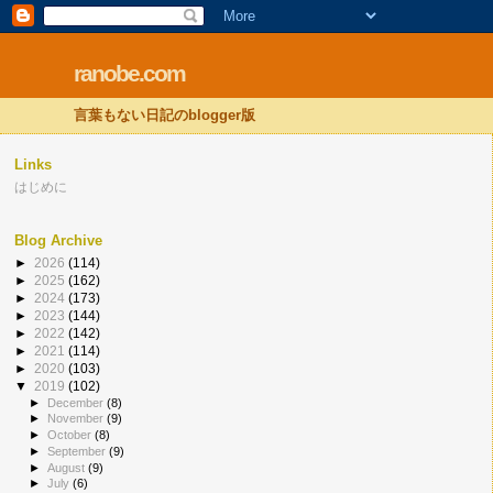
ranobe.com
言葉もない日記のblogger版
Links
はじめに
Blog Archive
►
2026
(114)
►
2025
(162)
►
2024
(173)
►
2023
(144)
►
2022
(142)
►
2021
(114)
►
2020
(103)
▼
2019
(102)
►
December
(8)
►
November
(9)
►
October
(8)
►
September
(9)
►
August
(9)
►
July
(6)