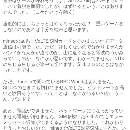
背中はケースが外れそうです。SHL25の時はハード目のケ
ースで着脱も面倒でしたが、はずれるということはありま
せんでした。（コケたときを除く）
速度的には、ちょっとはやくなったかな？ 重いゲームを
しないのであれば十分な端末と思います。
mineoのau系非VoLTE SIMカードをそのままいれてデータ
通信は可能でした。ただ、詳しくないので分かりませんが
バンドかなんかが違うのか、山に近くなると電波のつかみ
っていうのか、なにかが悪いです。わかってません。NHK
のらじるらじるが途中で切れます。SHL２５のときはなか
ったことです。
ただ、Tune inで聞いているBBC Worldは切れません。
SHL25のときにも切れてませんでした。ビットレートが高
いと駄目そうです。ってことは、なにがわるいのか、うー
ん、バンド？
あと、電話ができません、ネットワークにつなっがってい
ません通知が消せません。SIMを抜いたSHL25でもエラー
メッセージ通知がでまくるようになりました。これがわり
とうっとおしいので、mineoでVoLTE対応SIMにするか、い