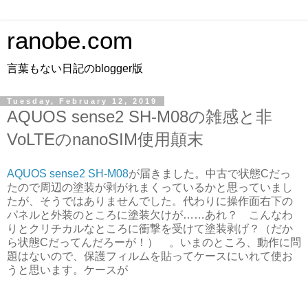
ranobe.com
言葉もない日記のblogger版
Tuesday, February 12, 2019
AQUOS sense2 SH-M08の雑感と非
VoLTEのnanoSIM使用顛末
AQUOS sense2 SH-M08
が届きました。中古で状態Cだっ
たので周辺の塗装が剥がれまくっているかと思っていまし
たが、そうではありませんでした。代わりに操作面右下の
パネルと外装のところに塗装欠けが……あれ？ こんなわ
りとクリチカルなところに衝撃を受けて塗装剥げ？（だか
ら状態Cだってんだろーが！） 。いまのところ、動作に問
題はないので、保護フィルムを貼ってケースにいれて使お
うと思います。ケースが