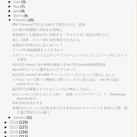
►
June
(3)
►
May
(7)
►
April
(8)
►
March
(9)
▼
February
(15)
IBM Thinkpad T23 を Q4OS で復活させる 追加
のど飴の相場観と目利きを簡単に
有効成分しか確認せずに失敗する テピカうがい薬はお得だけど
嬉しい誤算 リコーWG-30が復活できるかも
花粉症の症状がだいばくはつして
ノートPC液晶破損をどうするか？
ステッパーをしつつゴムチューブトレーニングをしていてノートPCにトドメ
を刺す
AQUOS sense2 SH-M08の雑感と非VoLTEのnanoSIM使用顛末
microSDカード の選択を入り口でつまづく
AQUOS sense2 SH-M08 アーバンブルー をイオシスで購入しました
スマホについて調べて機種を２個ぐらいまでに絞り込む one S5 (ほぼ
sense 2) か on...
臨済宗では葬儀でドラとかシンバルが鳴るンゴねえ・・
かにパンかこのロリコンどもめ！ 妖怪（バックベアード）？ Spanninga
Axendo 60 X...
SHL25を水没させる
薬屋のひとりごとの広告を見ておすすめのカルチャーラジオ 科学と人間 薬
と毒の歴史をひも解く
►
January
(11)
►
2018
(120)
►
2017
(127)
►
2016
(134)
►
2015
(213)