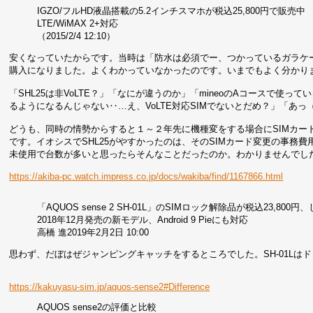
IGZO/フルHD液晶搭載の5.2インチスマホが税込25,800円で販売中
LTE/WiMAX 2+対応
（2015/2/4 12:10）
安くなっていたからです。当時は「防水は必須でー、つかっているガラケー
購入になりました。よくわかっていなかったのです。いまでもよく分かり
「SHL25は非VoLTE？」「なにが違うのか」「mineoのAコースで使
るようになるんじゃない‥…え、VoLTE対応SIMでないとだめ？」「あっ
どうも、同時の情勢からすると１～２年先に機種変をする場合にSIMカー
です。イオシスでSHL25がやすかったのは、そのSIMカード変更の事務
未使用で台数が多いと思ったらそんなことだったのか。わかりませんでし
https://akiba-pc.watch.impress.co.jp/docs/wakiba/find/1167866.html
「AQUOS sense 2 SH-01L」のSIMロック解除品が税込23,800
2018年12月発売の新モデル、Android 9 Pieにも対応
高橋 進2019年2月2日 10:00
思わず、だぼはぜジャンピングキャッチをするところでした。SH-01Lは
https://kakuyasu-sim.jp/aquos-sense2#Difference
AQUOS sense2の評価と比較