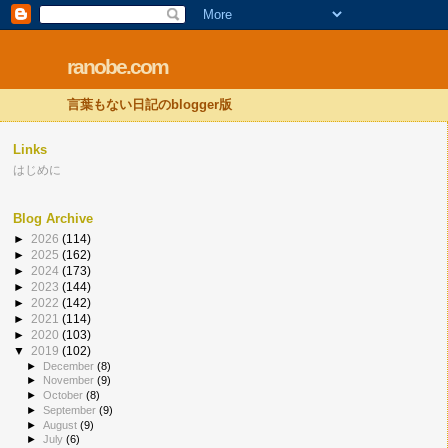
ranobe.com
言葉もない日記のblogger版
Links
はじめに
Blog Archive
►
2026
(114)
►
2025
(162)
►
2024
(173)
►
2023
(144)
►
2022
(142)
►
2021
(114)
►
2020
(103)
▼
2019
(102)
►
December
(8)
►
November
(9)
►
October
(8)
►
September
(9)
►
August
(9)
►
July
(6)