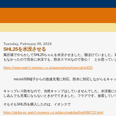
Tuesday, February 05, 2019
SHL25を水没させる
風呂場でやらかしてSHL25ちゃんを水没させました。寝ぼけていました
もなかったので完全に水没でも、防水スマホなので安心！ とか思ってい
https://www.watch.impress.co.jp/aquosphone/special/shl25/
microUSB端子からの急速充電に対応。防水に対応しながらもキ
キャップレス防水なので、当然キャップはしていませんでした。水没後に
し込んでも充電にならないときがでてきました。フラグです。放置してい
そもそもSHL25を購入したのは、イオシスで
https://akiba-pc.watch.impress.co.jp/docs/wakiba/find/686723.html