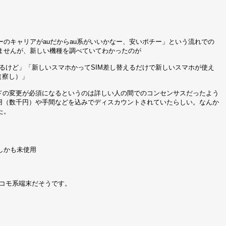
のキャリアがauだからau系がいいかなー、安いポチー」という流れでの
ませんが、新しい機種を調べていてわかったのが
っているけど」「新しいスマホかってSIM差し替えるだけで新しいスマホが使え
（察し）」
ドの変更が必須になるというのは詳しい人の間でのコンセンサスだったよう
費用（数千円）や手間などを込みでディスカウントされていたらしい。なんか
た。
円、しかも未使用
ドコモ系端末だそうです。