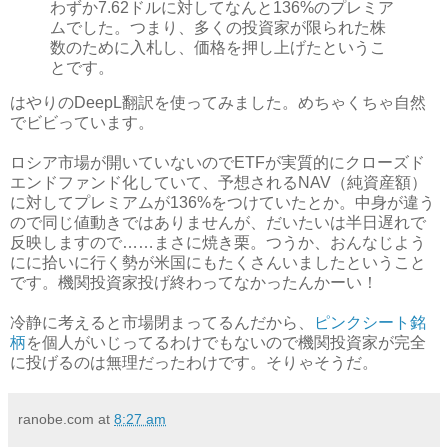
わずか7.62ドルに対してなんと136%のプレミア
ムでした。つまり、多くの投資家が限られた株
数のために入札し、価格を押し上げたというこ
とです。
はやりのDeepL翻訳を使ってみました。めちゃくちゃ自然
でビビっています。
ロシア市場が開いていないのでETFが実質的にクローズド
エンドファンド化していて、予想されるNAV（純資産額）
に対してプレミアムが136%をつけていたとか。中身が違う
ので同じ値動きではありませんが、だいたいは半日遅れで
反映しますので……まさに焼き栗。つうか、おんなじよう
にに拾いに行く勢が米国にもたくさんいましたということ
です。機関投資家投げ終わってなかったんかーい！
冷静に考えると市場閉まってるんだから、
ピンクシート銘
柄
を個人がいじってるわけでもないので機関投資家が完全
に投げるのは無理だったわけです。そりゃそうだ。
ranobe.com
at
8:27 am