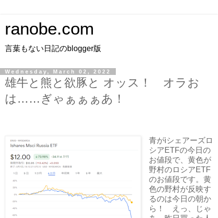
ranobe.com
言葉もない日記のblogger版
Wednesday, March 02, 2022
雄牛と熊と欲豚と オッス！ オラお
は……ぎゃぁぁぁあ！
青がiシェアーズロ
シアETFの今日の
お値段で、黄色が
野村のロシアETF
のお値段です。黄
色の野村が反映す
るのは今日の朝か
ら！ えっ、じゃ