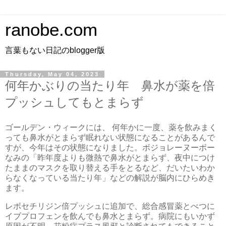
ranobe.com
言葉もない日記のblogger版
Thursday, May 04, 2023
何年かぶりの当たり年 鼻水が薬を倍
プッシュしてもとまらず
ゴールデン・ウィークには、 何年かに一度、薬を飲みまく
っても鼻水がとまらず眠れない状態になることがあるんで
すが、今年はその状態になりました。ボジョレーヌーボー
なみの「昨年度よりも微熱で鼻水がとまらず、夜中につけ
たままのマスクを取り替える手をとるなど、だいたいわか
らなくなっている当たり年」などの解説が脳内にひらめき
ます。
レボセチリジン倍プッシュに追加で、総合感冒薬とべつに
イブプロフェンを飲んでも鼻水とまらず。病院にもいかず