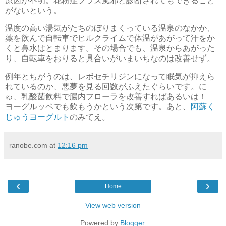
原因が不明。花粉症プラス風邪と診断されてもできること
がないという。
温度の高い湯気がたちのぼりまくっている温泉のなかか、
薬を飲んで自転車でヒルクライムで体温があがって汗をか
くと鼻水はとまります。その場合でも、温泉からあがった
り、自転車をおりると具合いがいまいちなのは改善せず。
例年とちがうのは、レボセチリジンになって眠気が抑えら
れているのか、悪夢を見る回数がふえたぐらいです。に
ゅ、乳酸菌飲料で腸内フローラを改善すればあるいは！
ヨーグルッペでも飲もうかという次第です。あと、
阿蘇く
じゅうヨーグルト
のみてえ。
ranobe.com
at
12:16 pm
‹
›
Home
View web version
Powered by
Blogger
.