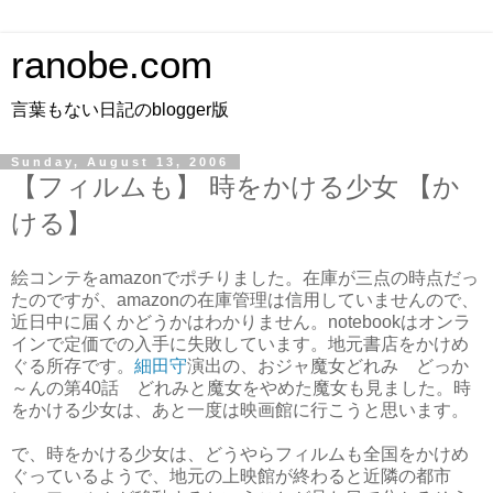
ranobe.com
言葉もない日記のblogger版
Sunday, August 13, 2006
【フィルムも】 時をかける少女 【か
ける】
絵コンテをamazonでポチりました。在庫が三点の時点だっ
たのですが、amazonの在庫管理は信用していませんので、
近日中に届くかどうかはわかりません。notebookはオンラ
インで定価での入手に失敗しています。地元書店をかけめ
ぐる所存です。
細田守
演出の、おジャ魔女どれみ どっか
～んの第40話 どれみと魔女をやめた魔女も見ました。時
をかける少女は、あと一度は映画館に行こうと思います。
で、時をかける少女は、どうやらフィルムも全国をかけめ
ぐっているようで、地元の上映館が終わると近隣の都市