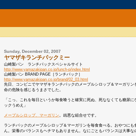
Sunday, December 02, 2007
ヤマザキランチパックミー
山崎製パン ランチパックスペシャルサイト
http://www.yamazakipan.co.jp/lunch-p/index.html
山崎製パン BRAND PAGE［ランチパック］
http://www.yamazakipan.co.jp/brand/02_03.html
先日、コンビニでヤマザキランチパックのメープルシロップ＆マーガリン
命の危険を感じるうまさでした。
「こっ、これを毎日というか毎食喰うと確実に死ぬ、死ななくても糖尿に
ックうめえ」
メープルシロップ、マーガリン
。凶悪な組合せです。
ランチパックのメープルシロップ＆マーガリンを毎食食べる。おやつにも
ん。栄養のバランスもヘチマもありません。なにごともバランスは大事な