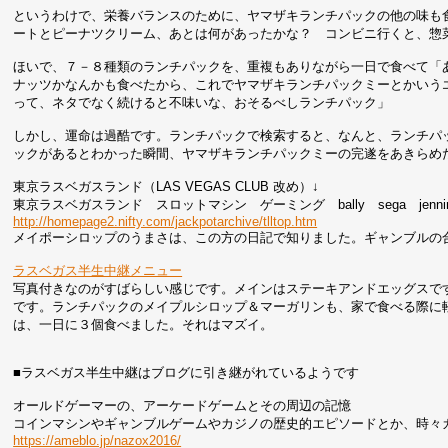
というわけで、栄養バランスのために、ヤマザキランチパックの他の味も
ートとピーナツクリーム、あとは何があったかな？ コンビニ行くと、惣
ほいで、７－８種類のランチパックを、重複もありながら一日で食べて「
ナッツかなんかも食べたから、これでヤマザキランチパックミーとかいう
って、ネタでなく続けると不味いな、おそるべしランチパック」
しかし、運命は過酷です。ランチパックで検索すると、なんと、ランチパ
ックがあるとわかった瞬間、ヤマザキランチパックミーの完遂をあきらめ
東京ラスベガスランド（LAS VEGAS CLUB 改め）↓
東京ラスベガスランド スロットマシン ゲーミング bally sega jennings
http://homepage2.nifty.com/jackpotarchive/tlltop.htm
メイポーシロップのうまさは、この方の日記で知りました。ギャンブルの
ラスベガス半生中継メニュー
写真付きなのがすばらしい感じです。メインはステーキアンドエッグスで
です。ランチパックのメイプルシロップ＆マーガリンも、家で食べる際に
は、一日に３個食べました。それはマズイ。
■ラスベガス半生中継はブログに引き継がれているようです
オールドゲーマーの、アーケードゲームとその周辺の記憶
コインマシンやギャンブルゲームやカジノの歴史的エピソードとか、時々
https://ameblo.jp/nazox2016/