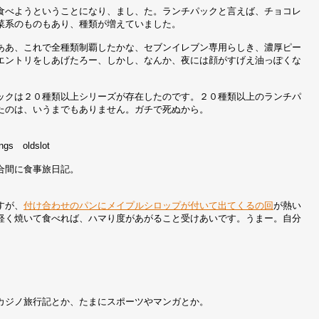
食べようということになり、まし、た。ランチパックと言えば、チョコレ
菜系のものもあり、種類が増えていました。
ああ、これで全種類制覇したかな、セブンイレブン専用らしき、濃厚ピー
エントリをしあげたろー、しかし、なんか、夜には顔がすげえ油っぽくな
ックは２０種類以上シリーズが存在したのです。２０種類以上のランチパ
たのは、いうまでもありません。ガチで死ぬから。
 oldslot
合間に食事旅日記。
すが、
付け合わせのパンにメイプルシロップが付いて出てくるの回
が熱い
軽く焼いて食べれば、ハマり度があがること受けあいです。うまー。自分
カジノ旅行記とか、たまにスポーツやマンガとか。