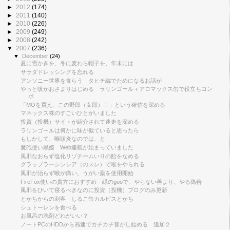
►
2012
(174)
►
2011
(140)
►
2010
(226)
►
2009
(249)
►
2008
(242)
▼
2007
(236)
▼
December
(24)
夏に雪かきを、冬に麦わら帽子を、年末には
サラダドレッシングを忘れる
アンソニー世界を食らう タヒチ編でためになるお話が
やっと咳がおさまりはじめる ラリンゴール＋アロマックス缶で役立ちコン
ボ
「MOを買え、この野郎（女郎）！」という確信を深める
マネックス株のすごいひとがいました
投資（投機）サイトが紹介されて迷走を深める
ラリンゴールは何かに味が似ていると思ったら
もしかして、喉頭炎なのでは、と
魔砲使い黒姫 Web連載が始まっていました
風邪なおらず塩化リゾチームいりの飴をなめる
グラップラーシンシア（のスレ）で喉をやられる
風邪が治らず喉が痛い。うがい薬を使用開始
FireFox使いの貴方におすすめ 緑のgooで、やらない善より、やる偽善
風邪をひいて寝るべきなのに投資（投機）ブログのみ更新
とかちからの刺客 しるこ缶カルピスとかち
シュトーレンを食べる
お風呂の洗剤どれがいい？
ノートPCのHDDから高速でカチカチ音がし始める 追加２