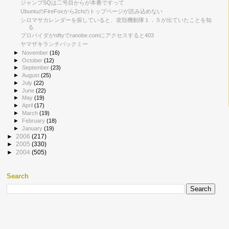
ジャンプSQは二号目からが本番ですって
UbuntuのFireFoxから2chのトップページが読み込めない
シロマサカレンダーを探していると、攻殻機動隊１．５が出ていたことを知
る
プロバイダがniftyでranobe.comにアクセスすると403
ヤマザキランチパックミー
►
November
(16)
►
October
(12)
►
September
(23)
►
August
(25)
►
July
(22)
►
June
(22)
►
May
(19)
►
April
(17)
►
March
(19)
►
February
(18)
►
January
(19)
►
2006
(217)
►
2005
(330)
►
2004
(505)
Search