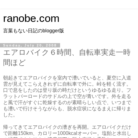
ranobe.com
言葉もない日記のblogger版
Sunday, July 20, 2008
エアロバイク６時間、自転車実走一時
間ほど
朝起きてエアロバイクを室内で漕いでいると、夏空に入道
雲が見えてこらえきれずに自転車で外に。峠を軽く流す。
口で息をしたのは登り坂の時だけというゆるゆる走り。フ
ラットバーロードのサドルの上で空が青いです。外を走る
と風で汗がすぐに乾燥するのが素晴らしい点で、いつまで
も漕いで行けそうながらも、脱水症状になるまえに帰りま
した。
帰ってきてエアロバイクの漕ぎを再開。エアロバイクだけ
で距離150km、カロリー1000kcalオーバー。塩飴と水出し