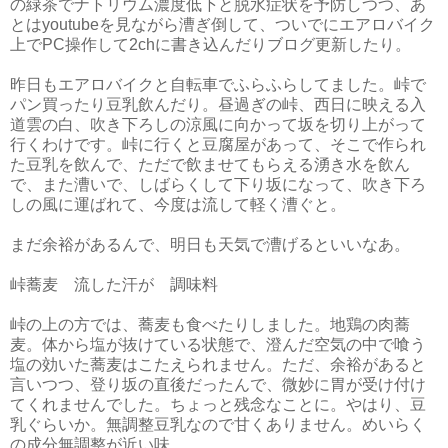
の緑茶でナトリウム濃度低下と脱水症状を予防しつつ、あ
とはyoutubeを見ながら漕ぎ倒して、ついでにエアロバイク
上でPC操作して2chに書き込んだりブログ更新したり。
昨日もエアロバイクと自転車でふらふらしてました。峠で
パン買ったり豆乳飲んだり。昼過ぎの峠、西日に映える入
道雲の白、吹き下ろしの涼風に向かって坂を切り上がって
行くわけです。峠に行くと豆腐屋があって、そこで作られ
た豆乳を飲んで、ただで飲ませてもらえる湧き水を飲ん
で、また漕いで、しばらくして下り坂になって、吹き下ろ
しの風に運ばれて、今度は流して軽く漕ぐと。
まだ余裕があるんで、明日も天気で漕げるといいなあ。
峠蕎麦 流した汗が 調味料
峠の上の方では、蕎麦も食べたりしました。地鶏の肉蕎
麦。体から塩が抜けている状態で、澄んだ空気の中で喰う
塩の効いた蕎麦はこたえられません。ただ、余裕があると
言いつつ、登り坂の直後だったんで、微妙に胃が受け付け
てくれませんでした。ちょっと残念なことに。やはり、豆
乳ぐらいか。無調整豆乳なので甘くありません。めいらく
の成分無調整が近い味。