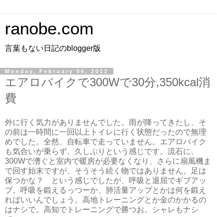
ranobe.com
言葉もない日記のblogger版
Monday, February 06, 2012
エアロバイクで300Wで30分,350kcal消
費
外に行く気力がありませんでした。雨が降ってきたし、そ
の前は一時間に一回以上トイレに行く状態だったので無理
めでした。全然、自転車で走っていません。エアロバイク
も気合いが乗らず、久しぶりという感じです。流石に、
300Wで漕ぐと室内で暖房が必要なくなり、さらに扇風機ま
で回す始末ですが、そうそう続く物ではありません。足は
保つかな？ という感じでしたが、呼吸と退屈でギブアッ
プ。呼吸を鍛えるっつーか、肺活量アップとかは何を鍛え
ればいいんでしょう。高地トレーニングとか金のかかるの
はナシで。高知でトレーニングで勝つお。シャレもナシ