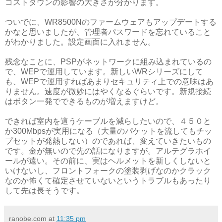
コストダウンの影響の大きさが分かります。
ついでに、WR8500Nのファームウェアもアップデートする
かなと思いましたが、管理者パスワードを忘れていること
がわかりました。設定画面に入れません。
残念なことに、PSPがネットワークに組み込まれているの
で、WEPで運用しています。新しいWRシリーズにして
も、WEPで運用すればあまりセキュリティ上での意味はあ
りません。速度が微妙にはやくなるぐらいです。新規接続
はボタン一発でできるものが増えますけど。
できれば室内を這うケーブルを減らしたいので、４５０と
か300Mbpsが実用になる（大量のパケットを流してもチッ
プセットが発熱しない）のであれば、変えていきたいもの
です。金が無いので先の話になりますが。アルテグラホイ
ールが遠い。その前に、実はヘルメットを新しくしないと
いけないし、フロントフォークの塗装剥げなのかクラック
なのか怖くて確定させていないというトラブルもあったり
して先は長そうです。
ranobe.com
at
11:35 pm