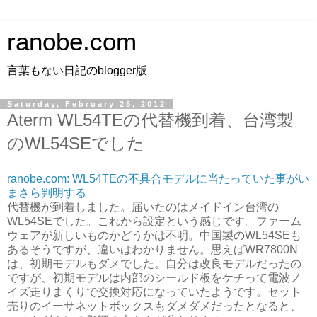
ranobe.com
言葉もない日記のblogger版
Saturday, February 25, 2012
Aterm WL54TEの代替機到着、台湾製
のWL54SEでした
ranobe.com: WL54TEの不具合モデルに当たっていた事がい
まさら判明する
代替機が到着しました。届いたのはメイドイン台湾の
WL54SEでした。これから設定という感じです。ファーム
ウェアが新しいものかどうかは不明。中国製のWL54SEも
あるそうですが、違いはわかりません。思えばWR7800N
は、初期モデルもダメでした。自分は改良モデルだったの
ですが、初期モデルは内部のシールド板をケチって電波ノ
イズ走りまくりで交換対応になっていたようです。セット
売りのイーサネットボックスもダメダメだったとなると、