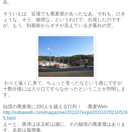
あ。
そういえば、近場でも蕎麦屋があったなあ。それも、ひき
ょうな、そう、秘境な。というわけで、出発したのです
が、もう、到着前からオチが見えている夕暮れの空。
わりと遠くに来て、ちょっと登ったなという感じですが、
十数分後には入り口ですらなかったということが判明しま
す。
仙境の蕎麦屋に200人を越える行列！ -蕎麦Web-
http://sobaweb.com/magazine/201107expo/2011070210524
5.html
えーと、唐津は浜玉町山瀬に、その秘境の蕎麦屋はありま
す。名前は孤狸庵。