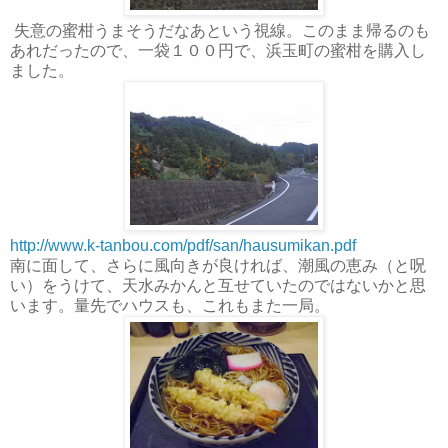
失意の蜜柑うまそうだなあという視線。このまま帰るのも
あれだったので、一袋１００円で、浜玉町の蜜柑を購入し
ました。
http://www.k-tanbou.com/pdf/san/hausumikan.pdf
南に面して、さらに風向きが良ければ、潮風の恵み（と呪
い）をうけて、天水みかんと互せていたのではないかと思
います。量先でハウスも、これもまた一局。