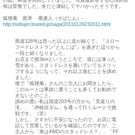
の図。林道を周回していました。写真撮影をする心理的余
裕は皆無でした。冬だと凍結してヤバかったそうです。
狐狸庵 唐津 -蕎麦人（そばじん）-
http://sobajin.toured.jp/saga/20110129232011.html
県道328号は思った以上に道が細くて、『スロー
フードレストラン"とんこば"』を過ぎた辺りから
一段と細くなりました。
お店まで後3kmというところで、道には凍った
雪があり、スタッドレスを履いていてもスリッ
プするようになって、それ以上進むことを諦め
ました。
後で『狐狸庵』さんのご主人にお聞きしたら、
このルートは事故に遭うことも多くてお勧めで
きないとのこと。
諦めの悪い私は国道203号の方から「見返りの
滝」、「伊岐佐ダム」を通って行くルートで挑
戦です。（笑）
しかし、さすがに不安になったので、お店に電
話して営業しているかを確認したのですが、ご
主人から「車は4WDのスタッドレス？」、「FF