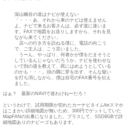
深山幽谷の道はナビが使えない
「・・・あ、それから車のナビは使えません
よ。ナビで来るお客さんは、必ず道に迷いま
す。FAXで地図をお送りしますから、それを見
ながら来てください」
店への行き方を訪ねる僕に、電話の向こう
で、ご主人は、こう言いました。
うーん、やっぱり、何者かが僕をだまそうと
しているんじゃないだろうか。ナビを使わせな
いで別の道を教えて、罠にはめようとしている
のかも・・・。頭の隅に芽を出す、そんな疑い
を打ち消しながら、僕は自宅のFAX番号を伝え
ました。
はぁ？ 最新のNAVIで迷わけねーだろ！
というわけで、試用期限が切れたカーナビタイムforスマホ
はこまかい詳細地図が無いため、300円でゲットしていた
MapFANの出番になりました。プラスして、SSD8GBで詳
細地図ありのナビーゴもあります。