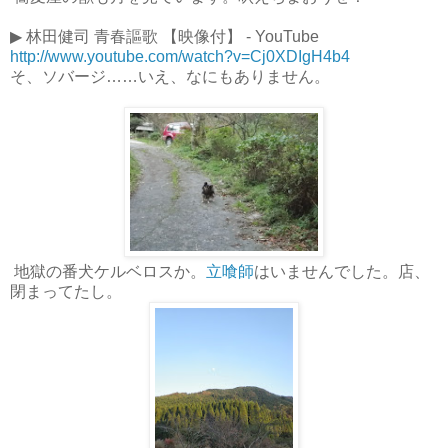
▶ 林田健司 青春謳歌 【映像付】 - YouTube
http://www.youtube.com/watch?v=Cj0XDIgH4b4
そ、ソバージ……いえ、なにもありません。
地獄の番犬ケルベロスか。
立喰師
はいませんでした。店、
閉まってたし。