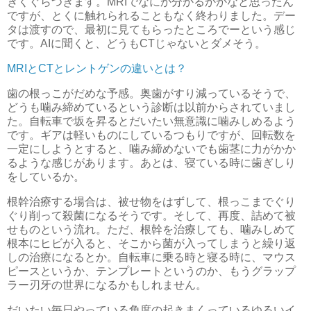
きくぐらつきます。MRIでなにか分かるかかなと思ったん
ですが、とくに触れられることもなく終わりました。デー
タは渡すので、最初に見てもらったところでーという感じ
です。AIに聞くと、どうもCTじゃないとダメそう。
MRIとCTとレントゲンの違いとは？
歯の根っこがだめな予感。奥歯がすり減っているそうで、
どうも噛み締めているという診断は以前からされていまし
た。自転車で坂を昇るとだいたい無意識に噛みしめるよう
です。ギアは軽いものにしているつもりですが、回転数を
一定にしようとすると、噛み締めないでも歯茎に力がかか
るような感じがあります。あとは、寝ている時に歯ぎしり
をしているか。
根幹治療する場合は、被せ物をはずして、根っこまでぐり
ぐり削って殺菌になるそうです。そして、再度、詰めて被
せものという流れ。ただ、根幹を治療しても、噛みしめて
根本にヒビが入ると、そこから菌が入ってしまうと繰り返
しの治療になるとか。自転車に乗る時と寝る時に、マウス
ピースというか、テンプレートというのか、もうグラップ
ラー刃牙の世界になるかもしれません。
だいたい毎日やっている角度の起きまくっているゆるいイ