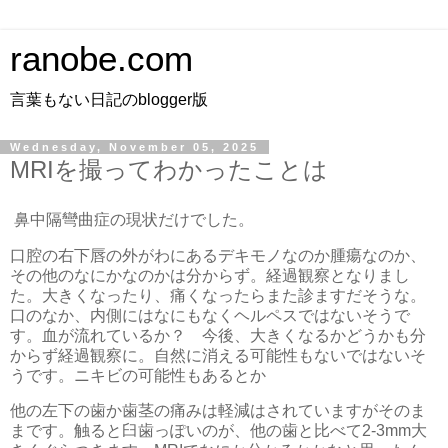
ranobe.com
言葉もない日記のblogger版
Wednesday, November 05, 2025
MRIを撮ってわかったことは
鼻中隔彎曲症の現状だけでした。
口腔の右下唇の外がわにあるデキモノなのか腫瘍なのか、
その他のなにかなのかは分からず。経過観察となりまし
た。大きくなったり、痛くなったらまた診ますだそうな。
口のなか、内側にはなにもなくヘルペスではないそうで
す。血が流れているか？ 今後、大きくなるかどうかも分
からず経過観察に。自然に消える可能性もないではないそ
うです。ニキビの可能性もあるとか
他の左下の歯か歯茎の痛みは軽減はされていますがそのま
まです。触ると臼歯っぽいのが、他の歯と比べて2-3mm大