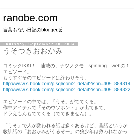
ranobe.com
言葉もない日記のblogger版
Thursday, September 30, 2004
うそつきおおかみ
コミックIKKI！ 連載の、ナツノクモ spinning webの１
エピソード。
もうすぐそのエピソードは終わりそう。
http://www.s-book.com/plsql/com2_detail?isbn=4091884814
http://www.s-book.com/plsql/com2_detail?isbn=4091884822
エピソードの中では、「うそ」がでてくる。
作中アイテムで「そのウソホント」が出てきて、
ドラえもんもでてくる（でてきません）。
「うそ」で人が救われる話は多々あるけど、昔話というか
教訓話の「おおかみがくるぞー」の狼少年は救われなかっ