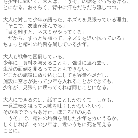
を少年に聞いて、大人は、「うそ」の話をでっちあげるこ
とになる。おそらく、背中に汗をだらだら流しつつ。
大人に対して少年が語った、ネズミを見張っている理由。
「そこで、友達が死んでる」
「目を離すと、ネズミがやってくる」
「だから、ずっと見張って、ネズミを追い払っている」
ちょっと精神の均衡を崩している少年。
大人も戦争で困窮している。
少年に、食料を与えることも、強引に連れ去り、
生活の面倒を見るってこともできない。
どこかの施設に放り込むにしても容量不足だし、
施設に空きがあって少年を入れることができても、
少年が、見張りに戻ってくれば同じことになる。
大人にできるのは、話すことしかなくて、しかも、
一発逆転を狙って大嘘を吐くしかないという。
その場ででっちあげた、ほころびのある
「うそ」で、精神の均衡を崩した少年を救いうるか。
しくじれば、その少年は、近いうちに死を迎える
ことに。