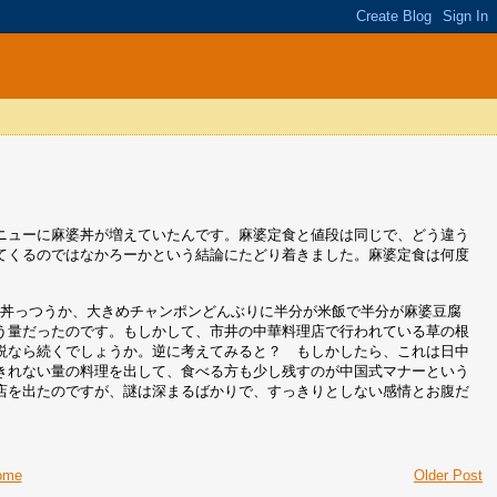
ニューに麻婆丼が増えていたんです。麻婆定食と値段は同じで、どう違う
てくるのではなかろーかという結論にたどり着きました。麻婆定食は何度
の丼っつうか、大きめチャンポンどんぶりに半分が米飯で半分が麻婆豆腐
う量だったのです。もしかして、市井の中華料理店で行われている草の根
説なら続くでしょうか。逆に考えてみると？ もしかしたら、これは日中
きれない量の料理を出して、食べる方も少し残すのが中国式マナーという
店を出たのですが、謎は深まるばかりで、すっきりとしない感情とお腹だ
ome
Older Post