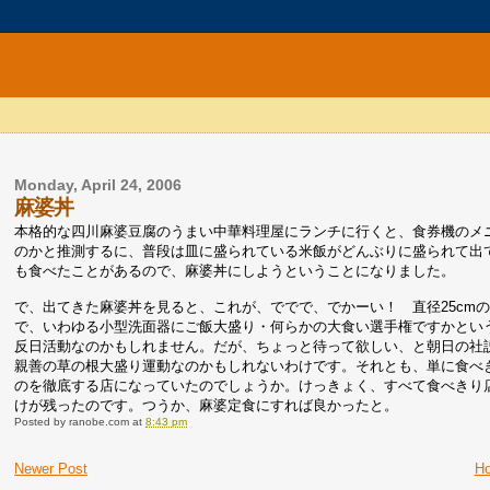
Monday, April 24, 2006
麻婆丼
本格的な四川麻婆豆腐のうまい中華料理屋にランチに行くと、食券機のメ
のかと推測するに、普段は皿に盛られている米飯がどんぶりに盛られて出
も食べたことがあるので、麻婆丼にしようということになりました。
で、出てきた麻婆丼を見ると、これが、ででで、でかーい！ 直径25cm
で、いわゆる小型洗面器にご飯大盛り・何らかの大食い選手権ですかとい
反日活動なのかもしれません。だが、ちょっと待って欲しい、と朝日の社
親善の草の根大盛り運動なのかもしれないわけです。それとも、単に食べ
のを徹底する店になっていたのでしょうか。けっきょく、すべて食べきり
けが残ったのです。つうか、麻婆定食にすれば良かったと。
Posted by
ranobe.com
at
8:43 pm
Newer Post
H