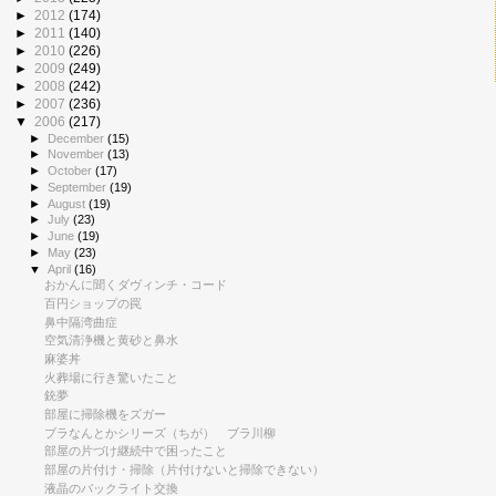
►
2012
(174)
►
2011
(140)
►
2010
(226)
►
2009
(249)
►
2008
(242)
►
2007
(236)
▼
2006
(217)
►
December
(15)
►
November
(13)
►
October
(17)
►
September
(19)
►
August
(19)
►
July
(23)
►
June
(19)
►
May
(23)
▼
April
(16)
おかんに聞くダヴィンチ・コード
百円ショップの罠
鼻中隔湾曲症
空気清浄機と黄砂と鼻水
麻婆丼
火葬場に行き驚いたこと
銃夢
部屋に掃除機をズガー
ブラなんとかシリーズ（ちが） ブラ川柳
部屋の片づけ継続中で困ったこと
部屋の片付け・掃除（片付けないと掃除できない）
液晶のバックライト交換