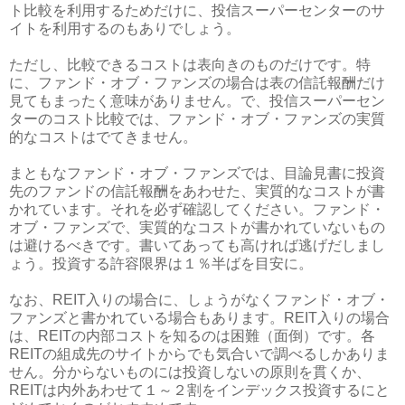
ト比較を利用するためだけに、投信スーパーセンターのサ
イトを利用するのもありでしょう。
ただし、比較できるコストは表向きのものだけです。特
に、ファンド・オブ・ファンズの場合は表の信託報酬だけ
見てもまったく意味がありません。で、投信スーパーセン
ターのコスト比較では、ファンド・オブ・ファンズの実質
的なコストはでてきません。
まともなファンド・オブ・ファンズでは、目論見書に投資
先のファンドの信託報酬をあわせた、実質的なコストが書
かれています。それを必ず確認してください。ファンド・
オブ・ファンズで、実質的なコストが書かれていないもの
は避けるべきです。書いてあっても高ければ逃げだしまし
ょう。投資する許容限界は１％半ばを目安に。
なお、REIT入りの場合に、しょうがなくファンド・オブ・
ファンズと書かれている場合もあります。REIT入りの場合
は、REITの内部コストを知るのは困難（面倒）です。各
REITの組成先のサイトからでも気合いで調べるしかありま
せん。分からないものには投資しないの原則を貫くか、
REITは内外あわせて１～２割をインデックス投資するにと