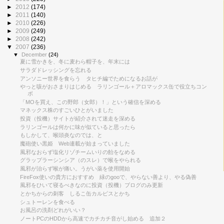
►
2012
(174)
►
2011
(140)
►
2010
(226)
►
2009
(249)
►
2008
(242)
▼
2007
(236)
▼
December
(24)
夏に雪かきを、冬に麦わら帽子を、年末には
サラダドレッシングを忘れる
アンソニー世界を食らう タヒチ編でためになるお話が
やっと咳がおさまりはじめる ラリンゴール＋アロマックス缶で役立ちコン
ボ
「MOを買え、この野郎（女郎）！」という確信を深める
マネックス株のすごいひとがいました
投資（投機）サイトが紹介されて迷走を深める
ラリンゴールは何かに味が似ていると思ったら
もしかして、喉頭炎なのでは、と
魔砲使い黒姫 Web連載が始まっていました
風邪なおらず塩化リゾチームいりの飴をなめる
グラップラーシンシア（のスレ）で喉をやられる
風邪が治らず喉が痛い。うがい薬を使用開始
FireFox使いの貴方におすすめ 緑のgooで、やらない善より、やる偽善
風邪をひいて寝るべきなのに投資（投機）ブログのみ更新
とかちからの刺客 しるこ缶カルピスとかち
シュトーレンを食べる
お風呂の洗剤どれがいい？
ノートPCのHDDから高速でカチカチ音がし始める 追加２