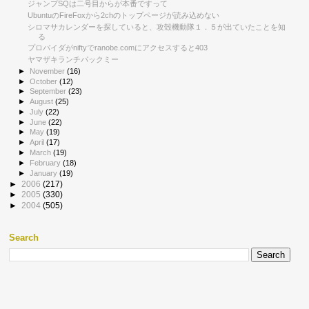
ジャンプSQは二号目からが本番ですって
UbuntuのFireFoxから2chのトップページが読み込めない
シロマサカレンダーを探していると、攻殻機動隊１．５が出ていたことを知
る
プロバイダがniftyでranobe.comにアクセスすると403
ヤマザキランチパックミー
►
November
(16)
►
October
(12)
►
September
(23)
►
August
(25)
►
July
(22)
►
June
(22)
►
May
(19)
►
April
(17)
►
March
(19)
►
February
(18)
►
January
(19)
►
2006
(217)
►
2005
(330)
►
2004
(505)
Search