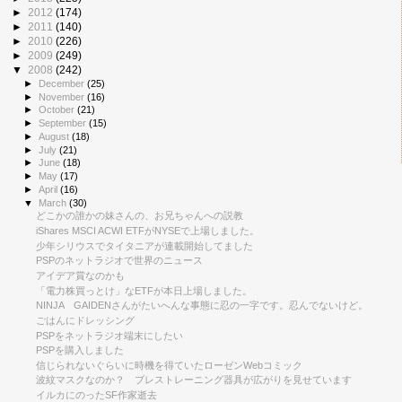
►
2012
(174)
►
2011
(140)
►
2010
(226)
►
2009
(249)
▼
2008
(242)
►
December
(25)
►
November
(16)
►
October
(21)
►
September
(15)
►
August
(18)
►
July
(21)
►
June
(18)
►
May
(17)
►
April
(16)
▼
March
(30)
どこかの誰かの妹さんの、お兄ちゃんへの説教
iShares MSCI ACWI ETFがNYSEで上場しました。
少年シリウスでタイタニアが連載開始してました
PSPのネットラジオで世界のニュース
アイデア賞なのかも
「電力株買っとけ」なETFが本日上場しました。
NINJA GAIDENさんがたいへんな事態に忍の一字です。忍んでないけど。
ごはんにドレッシング
PSPをネットラジオ端末にしたい
PSPを購入しました
信じられないぐらいに時機を得ていたローゼンWebコミック
波紋マスクなのか？ ブレストレーニング器具が広がりを見せています
イルカにのったSF作家逝去