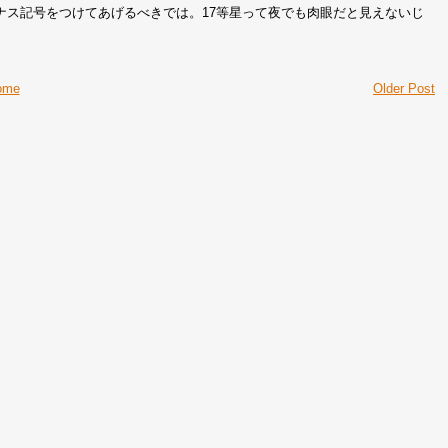
ナス記号をつけてあげるべきでは。17等星って夜でも肉眼だと見えないじ
ome
Older Post