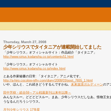
Thursday, March 27, 2008
少年シリウスでタイタニアが連載開始してました
「少年シリウス」オフィシャルサイト：作品紹介「タイタニア」
http://www.sirius.kodansha.co.jp/contents51.html
「少年シリウス」オフィシャルサイト
http://www.sirius.kodansha.co.jp/index.html
とある作家秘書の日常: 「タイタニア」アニメ化です。
http://a-hiro.cocolog-nifty.com/diary/2008/03/post_7655_1.html
いや、ほんと、これ続きどうするんですかね。
未来放浪ガルディーン
のア
田中芳樹・総合59～アル戦最新刊は来年以降～
みんなスルー。どどどどスルー。まあ、少年シリウスだしなあ。怪物王女
うなるんだろうシリウス。
月刊少年シリウス 17等星