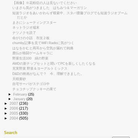
【画像】※花粉症の人は見ないでください
いまさら気がつきました はちみつ＆マーガリン
短波ラジオをあいかわらず模索中、スタパ齋藤ブログでも短波ラジオブーム
だとか
まさにシューティングスター
ネットラジオ端末
ナツノクモ読了
命がけの小話 市況２板
chumby記事を見てWiFi Radioに気がつく
はなをかむと両耳から空気が漏れて鈍痛
鹿仏が格闘ゲームキャラに
野菜生活100 緑の野菜
AMDの新チップセットと聞いてPCを新しくしたくなる
充実野菜 野菜＆ヨーグルトミックス
D&Dの映画がなんで？ 今、理解できました。
天晴黄砂
自宅サーバがステゴロ中
チョコチップクッキーの果て
►
February
(25)
►
January
(20)
►
2007
(236)
►
2006
(217)
►
2005
(330)
►
2004
(505)
Search