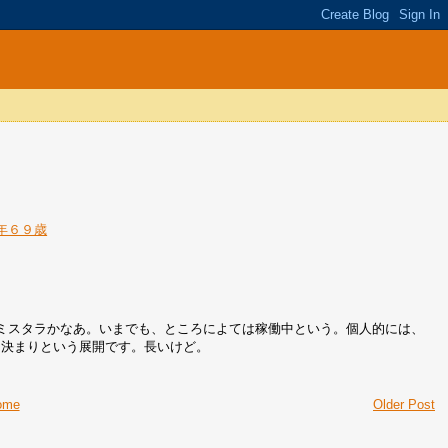
享年６９歳
ーミスタラかなあ。いまでも、ところによては稼働中という。個人的には、
は決まりという展開です。長いけど。
ome
Older Post