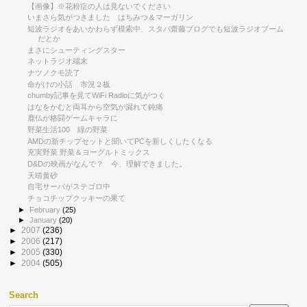
【画像】※花粉症の人は見ないでください
いまさら気がつきました はちみつ＆マーガリン
短波ラジオをあいかわらず模索中、スタパ齋藤ブログでも短波ラジオブーム
だとか
まさにシューティングスター
ネットラジオ端末
ナツノクモ読了
命がけの小話 市況２板
chumby記事を見てWiFi Radioに気がつく
はなをかむと両耳から空気が漏れて鈍痛
鹿仏が格闘ゲームキャラに
野菜生活100 緑の野菜
AMDの新チップセットと聞いてPCを新しくしたくなる
充実野菜 野菜＆ヨーグルトミックス
D&Dの映画がなんで？ 今、理解できました。
天晴黄砂
自宅サーバがステゴロ中
チョコチップクッキーの果て
►
February
(25)
►
January
(20)
►
2007
(236)
►
2006
(217)
►
2005
(330)
►
2004
(505)
Search