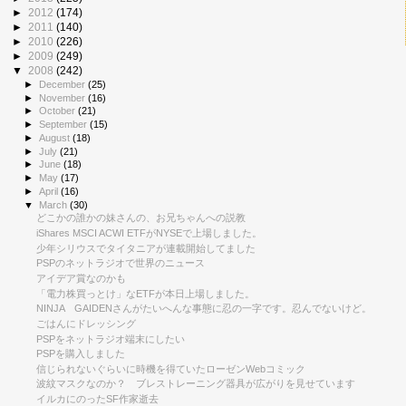
►
2012
(174)
►
2011
(140)
►
2010
(226)
►
2009
(249)
▼
2008
(242)
►
December
(25)
►
November
(16)
►
October
(21)
►
September
(15)
►
August
(18)
►
July
(21)
►
June
(18)
►
May
(17)
►
April
(16)
▼
March
(30)
どこかの誰かの妹さんの、お兄ちゃんへの説教
iShares MSCI ACWI ETFがNYSEで上場しました。
少年シリウスでタイタニアが連載開始してました
PSPのネットラジオで世界のニュース
アイデア賞なのかも
「電力株買っとけ」なETFが本日上場しました。
NINJA GAIDENさんがたいへんな事態に忍の一字です。忍んでないけど。
ごはんにドレッシング
PSPをネットラジオ端末にしたい
PSPを購入しました
信じられないぐらいに時機を得ていたローゼンWebコミック
波紋マスクなのか？ ブレストレーニング器具が広がりを見せています
イルカにのったSF作家逝去