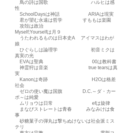
鳥の詩は国歌 ハルヒは感
性
SchoolDaysは神話 ARIAは現実
君が望む永遠は哲学 すももは楽園
攻殻は政治
Myself;Yourselfは月９
うたわれるものは日本史A アイマスはわが
娘
ひぐらしは論理学 初音ミクは
真実の光
EVAは聖典 00は教科書
神霊狩は音楽 true tearsは真
実
Kanonは奇跡 H2Oは格差
社会
ゼロの使い魔は国旗 D.C.～ダ・カー
ポ～は純愛
ムリョウは日常 efは旋律
まなびストレートは青春 みなみけは食
事
砂糖菓子の弾丸は撃ちぬけないは社会派ミス
テリ
東方は宗教 電脳コ