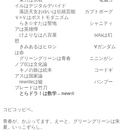
イルはデジタルデバイド
落語天女おゆいは伝統芸能 カブトボーグ
Ｖ×Ｖはポストモダニズム
らき☆すたは聖地 シャニティ
アは英雄憚
けよりなは八百屋 solaは幻
想
きみあるはヒロシ ∀ガンダム
は命
グリーングリーンは青春 ニニンがシ
ノブ伝は文化論
キノの旅は絵本 コードギ
アスは国家論
rewriteは嘘 バンブー
ブレードは竹刀
とらドラ！は数学←new☆
コピコッピペ。
青春が、かぶってます。えーと、グリーングリーンは朱
夏。いっこずらし。