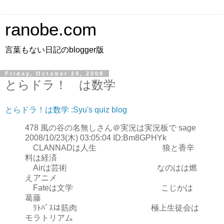
ranobe.com
言葉もない日記のblogger版
Friday, October 24, 2008
とらドラ！ は数学
とらドラ！は数学 :Syu's quiz blog
478 風の谷の名無しさん＠実況は実況板で sage
2008/10/23(木) 03:05:04 ID:Bm8GPHYk
CLANNADは人生 狼と香辛
料は経済
Airは芸術 なのはは燃
えアニメ
Fateは文学 こじかは
葛藤
ﾘﾄﾊﾞｽは筋肉 極上生徒会は
モラトリアム