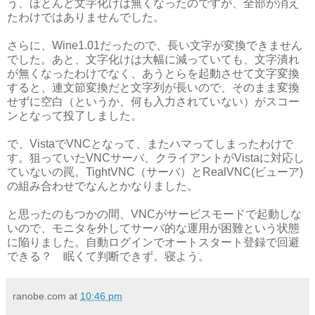
う、ほとんど文字化けは無くなったのですが、全部が消え
たわけではありませんでした。
さらに、Wine1.01だったので、長い文字が変換できません
でした。あと、文字化けは大幅に減っていても、文字潰れ
が無くなったわけでなく、あうとらを起動させて文字変換
すると、連文節変換だと文字列が長いので、そのまま変換
せずに空白（というか、何も入力されていない）がスコー
ンとなって投了しました。
で、VistaでVNCとなって、またハマってしまったわけで
す。狙っていたVNCサーバ、クライアントがVistaに対応し
ていないの罠。TightVNC（サーバ）とRealVNC(ビューア)
の組み合わせでなんとかなりました。
と思ったのもつかの間、VNCがサービスモードで起動しな
いので、モニタを外してサーバ的な運用が困難という状態
に陥りました。自動ログインでオートスタート登録で回避
できる？ 眠くて判断できず。寝よう。
ranobe.com
at
10:46 pm