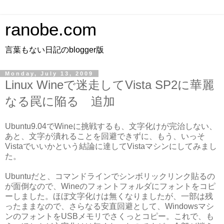
ranobe.com
言葉もない日記のblogger版
Monday, July 13, 2009
Linux Wineで迷走してVista SP2に華麗
なる罠に陥る 追加
Ubuntu9.04でWineに挑戦するも、文字化けが完治しない、
あと、文字が潰れることを回避できずに、もう、いっそ
Vistaでいいかという結論に達してVistaマシンにしてみまし
た。
Ubuntuだと、コマンドラインでシンボリックリンク貼るの
が面倒なので、Wineのフォントフォルダにフォントをコピ
ーしました。ほぼ文字化けは無くなりましたが、一部は残
ったままなので、さらなる安直回避として、Windowsマシ
ンのフォントをUSBメモリでさくっとコピー。これで、も