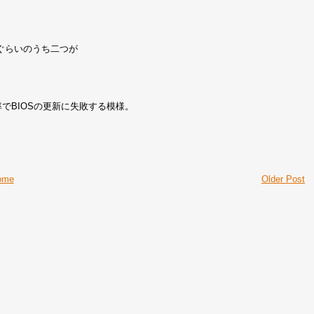
ぐらいのうち二つが
の確率でBIOSの更新に失敗する模様。
ome
Older Post