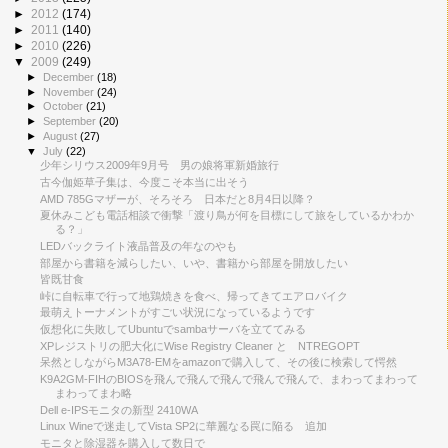
►
2012
(174)
►
2011
(140)
►
2010
(226)
▼
2009
(249)
►
December
(18)
►
November
(24)
►
October
(21)
►
September
(20)
►
August
(27)
▼
July
(22)
少年シリウス2009年9月号 男の娘将軍新婚旅行
古今伽姫草子集は、今度こそ本当に出そう
AMD 785Gマザーが、そろそろ 日本だと8月4日以降？
夏休みこども電話相談で衝撃「渡り鳥が何を目標にして旅をしているかわか
る？」
LEDバックライト液晶普及の年なのやも
部屋から書籍を減らしたい、いや、書籍から部屋を開放したい
皆既甘食
峠に自転車で行って地鶏焼きを食べ、帰ってきてエアロバイク
最萌えトーナメントがすごい状況になっているようです
仮想化に失敗してUbuntuでsambaサーバを立ててみる
XPレジストリの肥大化にWise Registry Cleaner と NTREGOPT
呆然としながらM3A78-EMをamazonで購入して、その後に検索して愕然
K9A2GM-FIHのBIOSを飛んで飛んで飛んで飛んで飛んで、まわってまわって
まわってまわ略
Dell e-IPSモニタの新型 2410WA
Linux Wineで迷走してVista SP2に華麗なる罠に陥る 追加
モニタと除湿器を購入して数日で