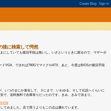
その後に検索して愕然
ままにしていても復旧手段は無いし、いざというときに困るので、マザーボ
VGA、できれば780GでマイクロATX、あと、今度はBIOSの復旧手段
段が、いつのまにか進化して、３にまで、いわゆる、そして伝説へぐらいに
が最安で、送料無料で在庫有りだったのです。きみ、きみで決まり。
8-EM
注文してみました。店で買うよりもこの点は優れています。