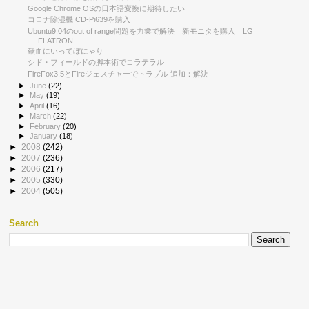
Google Chrome OSの日本語変換に期待したい
コロナ除湿機 CD-Pi639を購入
Ubuntu9.04のout of range問題を力業で解決 新モニタを購入 LG
FLATRON...
献血にいってぼにゃり
シド・フィールドの脚本術でコラテラル
FireFox3.5とFireジェスチャーでトラブル 追加：解決
►
June
(22)
►
May
(19)
►
April
(16)
►
March
(22)
►
February
(20)
►
January
(18)
►
2008
(242)
►
2007
(236)
►
2006
(217)
►
2005
(330)
►
2004
(505)
Search