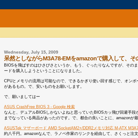
Wednesday, July 15, 2009
呆然としながらM3A78-EMをamazonで購入して、
BIOSを飛ばすのはひさびさというか、もう、ぐったりなんですが、その
ードを購入しようということになりました。
CPUとメモリの流用は可能なので、できるかぎり使い回す感じで、オンボード
があるもの。で、安いものをお願いします。
で、願いましてはー
ASUS CrashFree BIOS 3 - Google 検索
なんと、デュアルBIOSしかないよねと思っていたBIOSカッ飛び回避手
までなっている商品があったのです。で、都合の良いことに、amazon
ASUSTek マザーボード AMD SocketAM2+/DDR2メモリ対応 M-ATX M3A7
約八千円。amazonなんで、ラノベ作家のリンクを経由して、さくっと