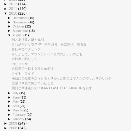
►
2012
(174)
►
2011
(140)
▼
2010
(226)
►
December
(16)
►
November
(16)
►
October
(22)
►
September
(15)
▼
August
(11)
峠とあひると風と風邪
月刊少年シリウス2010年10月号 私立探偵 鳳百合
自転車でポタリング
もしかして、マウンテンバイクの方がいいのかも
自転車で釣りりん
のりりんか
自転車で一日１００ｋｍ走行
ナイト ライド
海辺に自転車を走らせるとサルサが聞こえてきたのでサルサのリンク
室温３０度で気がついたこと
西日と高速走行でPOLAR FLASH BLUE MIRRORを試す
►
July
(15)
►
June
(13)
►
May
(25)
►
April
(24)
►
March
(25)
►
February
(20)
►
January
(24)
►
2009
(249)
►
2008
(242)