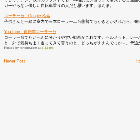
ガーやらない優しい自転車乗りの人だと思います、ほんま。
ローラー台 - Google 検索
子供さんと一緒に室内で三本ローラー二台態勢でもがきとかされたら、発
YouTube - 自転車ローラー台
ローラー台でたいへんに分かりやすい動画がこれです。ヘルメット、レー
と、外で気持ちよく走ってきて貰うのと、どっちがええんでっか－。脅迫
Posted by
ranobe.com
at
8:32 pm
Newer Post
H