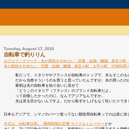
Tuesday, August 17, 2010
自転車で釣りりん
はてなブックマーク - 夫が競技をやめない : 恋愛・結婚・離婚 : 発言小町 : 大
夫が競技をやめない : 恋愛・結婚・離婚 : 発言小町 : 大手小町 : YOMIURI
私だって、イタリヤやフランスが自転車のトップで、夫もそこのも
だから当然そういうのを買うと思っていたんですが、夫の買ったの
最初は夫の自転車を知り合いに見せて
「どうこのイタリア（フランス）のブランド自転車だよ」
って自慢したかったのに、なんでアジアなんですか。
夫は見る目がないんですよ。だから恥ずかしげもなく吐いたりでき
日本もアジアで、シマノのパーツ使ってない競技用自転車ってのは逆に珍
今日は、自転車日和。: 梅雨時期の定番 サイクルトレーナー
とか
そして、アジア以外のブランドでも、本格的なショップで購入すると過酷