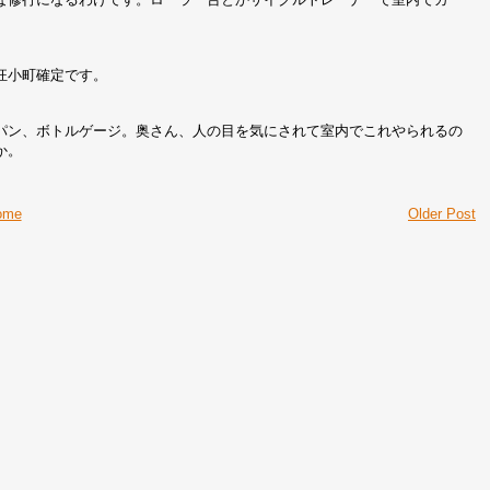
狂小町確定です。
パン、ボトルゲージ。奥さん、人の目を気にされて室内でこれやられるの
か。
ome
Older Post