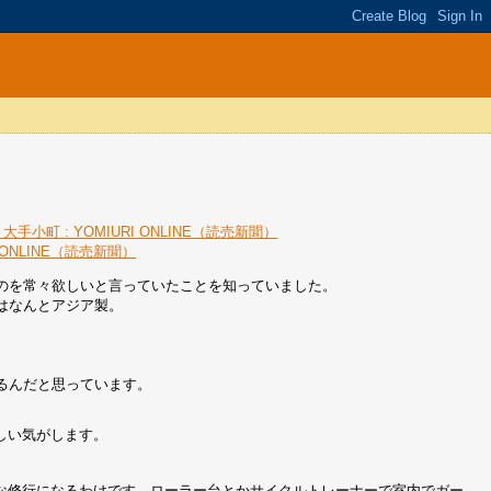
手小町 : YOMIURI ONLINE（読売新聞）
 ONLINE（読売新聞）
のを常々欲しいと言っていたことを知っていました。
はなんとアジア製。
るんだと思っています。
しい気がします。
な修行になるわけです。ローラー台とかサイクルトレーナーで室内でガー