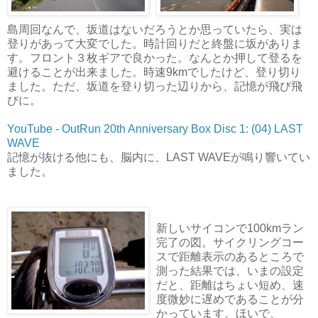
島周回なんで、坂道はないだろうとか思っていたら、実は
登りがあって大変でした。時計回りだと終盤に坂がありま
す。フロント３枚ギアで良かった。なんとか押して登るを
避けることが出来ました。時速9kmでしたけど、登り切り
ました。ただ、坂道を登り切った辺りから、記憶が飛び飛
びに。
YouTube - OutRun 20th Anniversary Box Disc 1: (04) LAST
WAVE
記憶が抜ける他にも、脳内に、LAST WAVEが鳴り響いてい
ました。
新しいサイコンで100kmラン
完了の図。サイクリングコー
スで距離表示のあるところで
測った結果では、いまの設定
だと、距離はちょい短め、速
度微妙に遅めであることが分
かっています。ほいで、