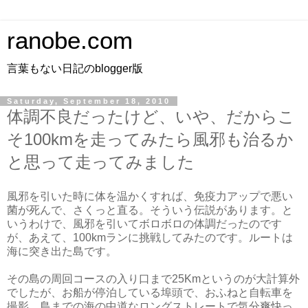
ranobe.com
言葉もない日記のblogger版
Saturday, September 18, 2010
体調不良だったけど、いや、だからこ
そ100kmを走ってみたら風邪も治るか
と思って走ってみました
風邪を引いた時に体を温かくすれば、免疫力アップで悪い
菌が死んで、さくっと直る。そういう伝説があります。と
いうわけで、風邪を引いてボロボロの体調だったのです
が、あえて、100kmランに挑戦してみたのです。ルートは
海に突き出た島です。
その島の周回コースの入り口まで25Kmというのが大計算外
でしたが、お船が停泊している埠頭で、おふねと自転車を
撮影。島までの海の中道なロングストレートで気分爽快っ