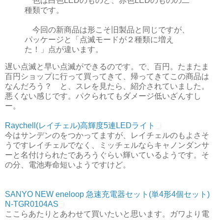
色は白色LEDのものと、赤色LEDのものの二
種類です。
今回の新商品は形こそ旧製品と同じですが、
パッケージと「点滅モードが２種類に増え
た！」点が違います。
遅い点滅と早い点滅ができるのです。で、百円。たまたま
百円ショップに行って買ってきて、帰ってきてこの商品は
なんだろう？ と、スレを見たら、紹介されていました。
悪くない感じです。パクられてもダメージ低いざんすし
ー。
Raychell(レイチェル)高輝度5連LEDライト
今はサンデンのをつかってますが、レイチェルのもよさそ
うですレイチェルでなく、ミッチェルならキャノンダンサ
ーと名付けられたであろうぐらい輝いているようです。そ
の分、電池寿命短いようですけど。
SANYO NEW eneloop 急速充電器セット(単4形4個セット)
N-TGR0104AS
ここらあたりとあわせて買いたいと思います。ガワより電