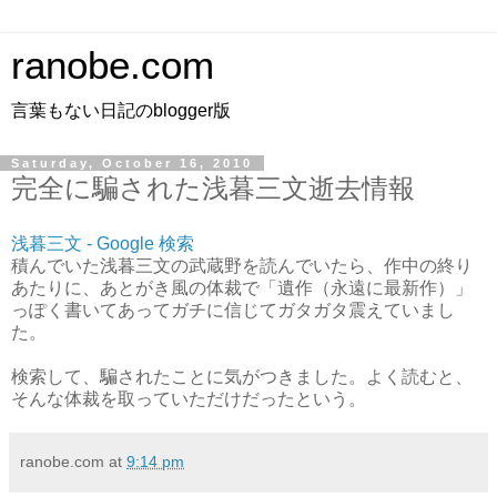
ranobe.com
言葉もない日記のblogger版
Saturday, October 16, 2010
完全に騙された浅暮三文逝去情報
浅暮三文 - Google 検索
積んでいた浅暮三文の武蔵野を読んでいたら、作中の終り
あたりに、あとがき風の体裁で「遺作（永遠に最新作）」
っぽく書いてあってガチに信じてガタガタ震えていまし
た。
検索して、騙されたことに気がつきました。よく読むと、
そんな体裁を取っていただけだったという。
ranobe.com
at
9:14 pm