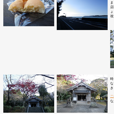
ま
店
ょ
視
時
な
き
二
な