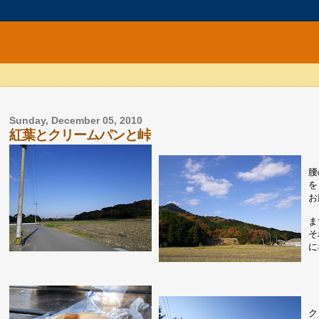
Sunday, December 05, 2010
紅葉とクリームパンと峠
腰
を
お
ま
そ
に
ク