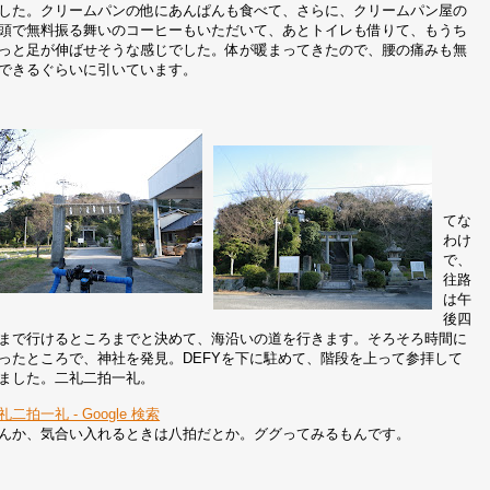
した。クリームパンの他にあんぱんも食べて、さらに、クリームパン屋の
頭で無料振る舞いのコーヒーもいただいて、あとトイレも借りて、もうち
っと足が伸ばせそうな感じでした。体が暖まってきたので、腰の痛みも無
できるぐらいに引いています。
てな
わけ
で、
往路
は午
後四
まで行けるところまでと決めて、海沿いの道を行きます。そろそろ時間に
ったところで、神社を発見。DEFYを下に駐めて、階段を上って参拝して
ました。二礼二拍一礼。
礼二拍一礼 - Google 検索
んか、気合い入れるときは八拍だとか。ググってみるもんです。