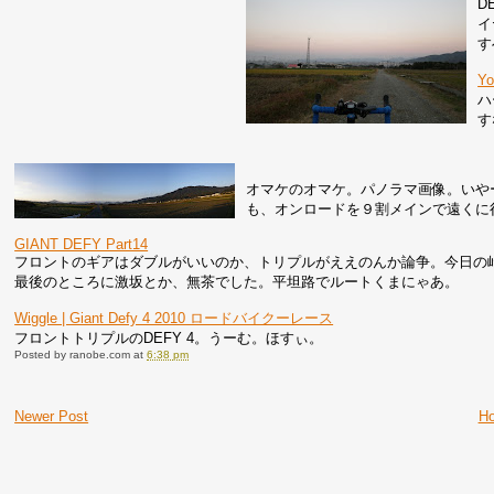
D
イ
す
Y
ハ
す
オマケのオマケ。パノラマ画像。いや
も、オンロードを９割メインで遠くに行
GIANT DEFY Part14
フロントのギアはダブルがいいのか、トリプルがええのんか論争。今日の峠
最後のところに激坂とか、無茶でした。平坦路でルートくまにゃあ。
Wiggle | Giant Defy 4 2010 ロードバイクーレース
フロントトリプルのDEFY 4。うーむ。ほすぃ。
Posted by
ranobe.com
at
6:38 pm
Newer Post
H