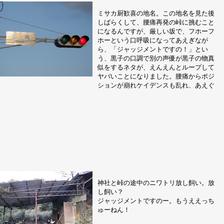
ミサカ厨歓喜の地名。この地名を見た後
しばらくして、腰痛再発の峠に挑むこと
になるんですが、厳しい坂で、フホーフ
ホーという口呼吸になってあえぎなが
ら、「ジャッジメントですの！」とい
う、黒子の口調で別の声優が黒子の物真
似をするネタが、えんえんとループして
ヤバいことになりました。腰痛からポジ
ションが崩れケイデンスも乱れ、あえぐ
神社と峠の途中のニワトリ放し飼い。放
し飼い？
ジャッジメントですのー。もうええっち
ゅーねん！