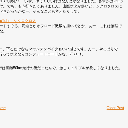
EFYで挑む！ いや、ゆっくりいけばなんとかなりました。さすがは25Cタ
ヤ。でも、もう行きたくありません。山際ポタが多いと、シクロクロスに
べきだったかなー、そんなことも考えたりして。
ouTube - シクロクロス
ードすぐる。泥道とかオフロード激坂を担いでとか、あー、これは無理で
な。
ー、下るだけならマウンテンバイクもいい感じです。んー、やっぱりで
ってポタならコンフォートロードかな。ﾃﾞﾌｧｰｲ。
は距離50km走行の後だったんで、激しくトリプルが欲しくなりました。
ome
Older Post