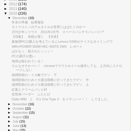
►
2012
(174)
►
2011
(140)
▼
2010
(226)
▼
December
(16)
年末の準備 結果報告
カトウコトノのアルタイルが世界にはばたくのかー
月刊少年シリウス 2011年2月号 スペースパンチラバンパイア
【召集】 赤紙が届く 【令状】
家族用PCの購入を考えているとLenovo G565がナイスなタイミングで
WIN+POWER 550W HEC-550TE-2WX レポート
ばかなッ、躱されたッッッ！
PCの調子が悪い
地球は狙われている！
そんなオチかーい！ chromeでマウスホイール操作しても、上方向にスクロ
ースしない
地球防衛の～イカ略でゲソ 下
地球防衛のためイカ退治視察に行ってきたでゲソ 中
地球防衛のためイカ退治視察に行ってきたでゲソ 上
紅葉とクリームパンと峠
佐世保バーガー ふたたび
Optio W90 と G'z One Type X をイヤッハー！！ してました。
►
November
(16)
►
October
(22)
►
September
(15)
►
August
(11)
►
July
(15)
►
June
(13)
►
May
(25)