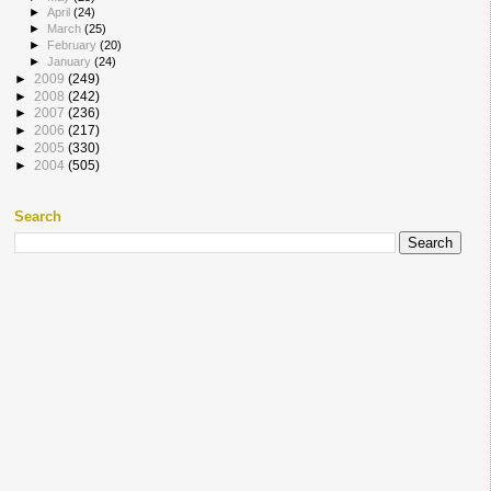
►
April
(24)
►
March
(25)
►
February
(20)
►
January
(24)
►
2009
(249)
►
2008
(242)
►
2007
(236)
►
2006
(217)
►
2005
(330)
►
2004
(505)
Search