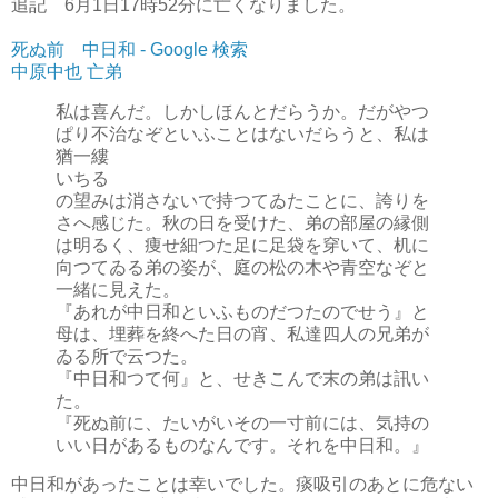
追記 6月1日17時52分に亡くなりました。
死ぬ前 中日和 - Google 検索
中原中也 亡弟
私は喜んだ。しかしほんとだらうか。だがやつ
ぱり不治なぞといふことはないだらうと、私は
猶一縷
いちる
の望みは消さないで持つてゐたことに、誇りを
さへ感じた。秋の日を受けた、弟の部屋の縁側
は明るく、痩せ細つた足に足袋を穿いて、机に
向つてゐる弟の姿が、庭の松の木や青空なぞと
一緒に見えた。
『あれが中日和といふものだつたのでせう』と
母は、埋葬を終へた日の宵、私達四人の兄弟が
ゐる所で云つた。
『中日和つて何』と、せきこんで末の弟は訊い
た。
『死ぬ前に、たいがいその一寸前には、気持の
いい日があるものなんです。それを中日和。』
中日和があったことは幸いでした。痰吸引のあとに危ない