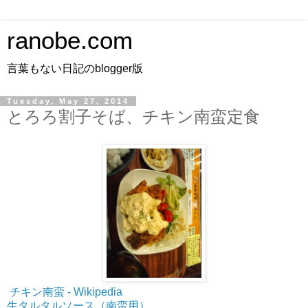
ranobe.com
言葉もない日記のblogger版
Tuesday, May 27, 2014
とろろ割子そば、チキン南蛮定食
チキン南蛮 - Wikipedia
生タルタルソース（南蛮用）