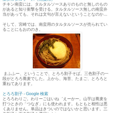
チキン南蛮には、タルタルソースありのものと無しのもの
があると知り衝撃を受ける。タルタルソース無しの南蛮弁
当があっても、それは文句が言えないということなのか…
そして、宮崎では、南蛮用のタルタルソースが売られてい
ることにもおののき。
まふふー、ということで、とろろ割子そば。三色割子の一
段がとろろ蕎麦でした。上から、海苔、たまご、とろろと
重ねてあります。
とろろ割子 - Google 検索
とろろわりご。わりーごはいね゛えーかー。山芋は蕎麦を
打つときの「つなぎ」にも使われます。もともと相性は悪
くありません。単品はきついのではないかと思います。三