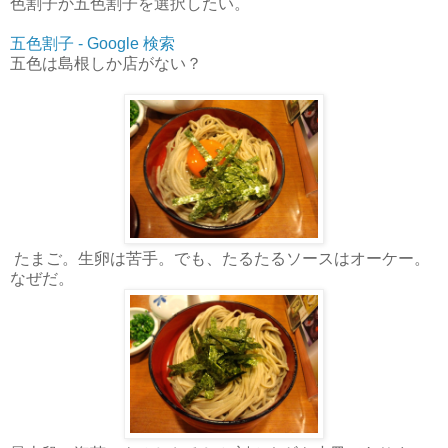
色割子か五色割子を選択したい。
五色割子 - Google 検索
五色は島根しか店がない？
たまご。生卵は苦手。でも、たるたるソースはオーケー。
なぜだ。