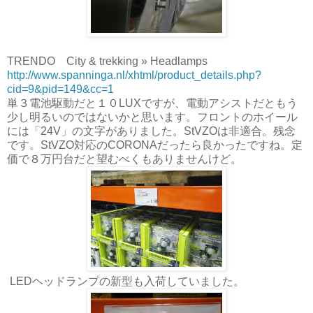
TRENDO City & trekking » Headlamps
http://www.spanninga.nl/xhtml/product_details.php?
cid=9&pid=149&cc=1
単３電池駆動だと１０LUXですが、電動アシストだともう
少し明るいのではないかと思います。フロントのホイール
には「24V」の文字がありました。StVZOは非適合。残念
です。StVZO対応のCORONAだったら良かったですね。定
価で８万円台だと望むべくもありませんけど。
LEDヘッドランプの新型も入荷していました。