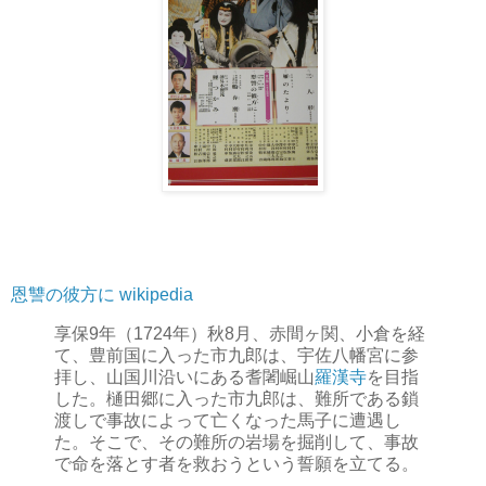
恩讐の彼方に wikipedia
享保9年（1724年）秋8月、赤間ヶ関、小倉を経
て、豊前国に入った市九郎は、宇佐八幡宮に参
拝し、山国川沿いにある耆闍崛山
羅漢寺
を目指
した。樋田郷に入った市九郎は、難所である鎖
渡しで事故によって亡くなった馬子に遭遇し
た。そこで、その難所の岩場を掘削して、事故
で命を落とす者を救おうという誓願を立てる。