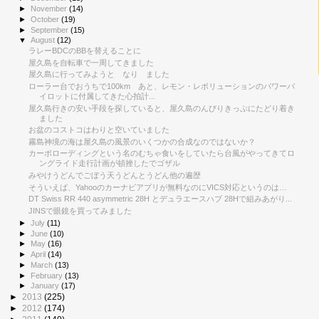
►
November
(14)
►
October
(19)
►
September
(15)
▼
August
(12)
ラレーBDCのBBを替えることに
屋久島を自転車で一周してきました
屋久島に行ってみようと なり ました
ローラー台でおうちで100km あと、レモン・レボリューションのパワーパ
イロットに付属してきた心拍計...
屋久島行きの安い手段を探していると、屋久島のんびりきっぷにたどり着き
ました
お盆のコストコはわりと空いていました
霧島神境の海は屋久島の風景のいくつかの合成なのではないか？
カーボローディングという名のむちゃ食いをしていたら台風がやってきてロ
ングライド走行計画が頓挫したでゴザル
みやけうどんでごぼう天うどんとうどん他の遍歴
そういえば、Yahooのカーナビアプリが無料なのにVICS対応というのは…
DT Swiss RR 440 asymmetric 28H とデュラエースハブ 28Hで組みあがり...
JINSで眼鏡を買ってみました
►
July
(11)
►
June
(10)
►
May
(16)
►
April
(14)
►
March
(13)
►
February
(13)
►
January
(17)
►
2013
(225)
►
2012
(174)