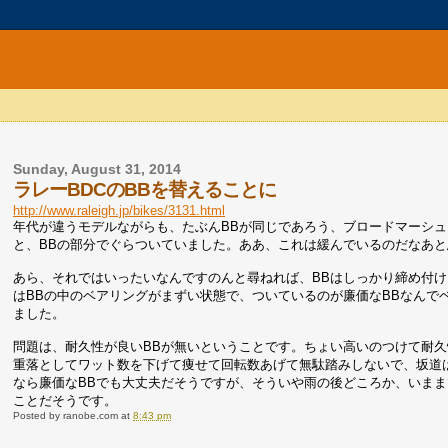
Sunday, August 31, 2014
ラレーBDCのBBを替えることに
http://www.raleigh.jp/bikes/3131.html
年代が違うモデルながらも、たぶんBBが同じであろう、ブロードマーシ
と、BBの部分でぐらついていました。ああ、これは緩んでいるのだなあ
あら、それではいったいなんですのんと尋ねれば、BBはしっかり締め付
はBBの中のベアリングがまずい状態で、ついているのが廉価なBBなんで
ました。
問題は、耐久性が良いBBが無いということです。ちょい高いのつけて耐
重落としてワット数を下げて痩せて回転数あげて無駄踏みしないで、坂道
なら廉価なBBでも大丈夫だそうですが、そういや雨の後どころか、いまま
ことだそうです。
Posted by
ranobe.com
at
8:43 pm