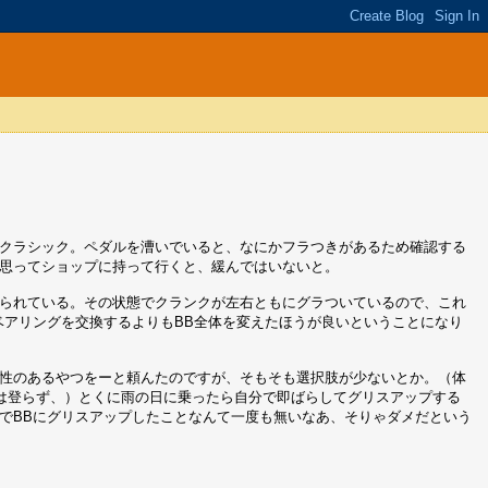
ュクラシック。ペダルを漕いでいると、なにかフラつきがあるため確認する
と思ってショップに持って行くと、緩んではいないと。
けられている。その状態でクランクが左右ともにグラついているので、これ
ベアリングを交換するよりもBB全体を変えたほうが良いということになり
久性のあるやつをーと頼んたのですが、そもそも選択肢が少ないとか。（体
は登らず、）とくに雨の日に乗ったら自分で即ばらしてグリスアップする
でBBにグリスアップしたことなんて一度も無いなあ、そりゃダメだという