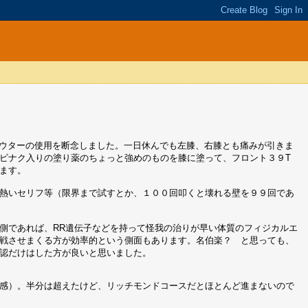
ウターの使用を断念しました。一日休んでも左膝、右膝とも痛みが引きま
ビナク入りの塗り薬のちょっと強めのものを膝に塗って、フロント３９T
ます。
熱いセリフ等（限界まで試すとか、１００回叩くと壊れる壁を９９回であ
側であれば、RR遺伝子などを持って怪我の治りが早い体質のフィジカルエ
戦させまくる方が効率的という側面もあります。名伯楽？ と思っても、
認だけはした方が良いと思いました。
感）。半分は超えたけど、リッチモンドコースだとほとんど進まないので