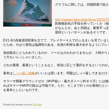
グラブルに関しては、共闘部屋で囚人
http://guragu.blog.jp/archives/102117
防御無効化の手段を持っていくか（他
かなんとか。あと共闘は、最善手っぽ
巡回というパターンがあるそうです。
EX1-3の高速巡回部屋を立てて、プレイヤー４人でのふるまいを見てい
たため、やはり普段は協調性のある、全員の利得を最大化するようにプレ
強迫観念にとらわれているのか、ツールなのかわかりませんが、２戦やり
う方もいらっしゃいました。
どれが最善、最適ということもなく、状況に応じて選択をするというのが
基本は
しっぺ返し戦略
がいいとは思います。問題はしっぺ返しできるだけ
サラーサ開幕グラウンドゼロ（MVP狙い・最大ダメージ約８０万）には
ればサラーサMVPの阻止は可能です。ただ、そこまで行くのが面倒だと
を基本としたいものです。
Posted by
ranobe.com
at
2:03 am