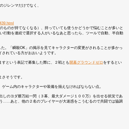
のジレンマだけでなく、
3439.html
のものが持てなくなる）、持っていても使うかどうかで悩むことが多いと
い行動を連続で選択する人がいるなあと思ったら、ツールで自動、半自動
ました。「瞬殺OK」の掲示を見てキャラクターの変更がされることが多かっ
イされている方がおおいようです。
ますという表記で募集した際に、２戦とも
開幕グラウンドゼロ
をするとい
よさそうです。
、ゲーム内のキャラクターや装備を揃えなければならない点。
後出しのヨダ爺万結一閃（３幕、最大ダメージ１００万）を出せる状況であ
いう……あと、他の２名のプレイヤーが大迷惑をこうむるので共闘では協調