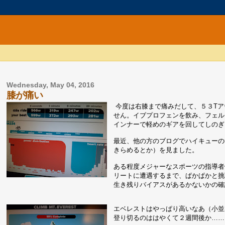
Wednesday, May 04, 2016
膝が痛い
今度は右膝まで痛みだして、５３Tア
せん。イブプロフェンを飲み、フェル
インナーで軽めのギアを回してしのぎ
最近、他の方のブログでハイキューの
きらめるとか）を見ました。
ある程度メジャーなスポーツの指導者
リートに遭遇するまで、ぱかぱかと挑
生き残りバイアスがあるかないかの確
エベレストはやっぱり高いなあ（小並
登り切るのははやくて２週間後か……