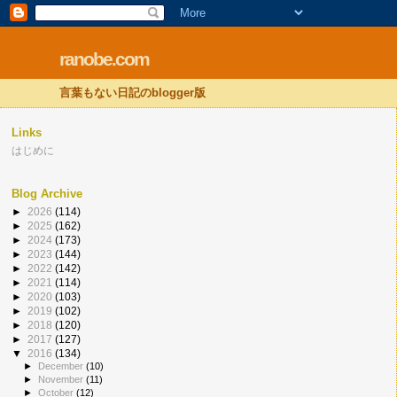
ranobe.com
言葉もない日記のblogger版
Links
はじめに
Blog Archive
►
2026
(114)
►
2025
(162)
►
2024
(173)
►
2023
(144)
►
2022
(142)
►
2021
(114)
►
2020
(103)
►
2019
(102)
►
2018
(120)
►
2017
(127)
▼
2016
(134)
►
December
(10)
►
November
(11)
►
October
(12)