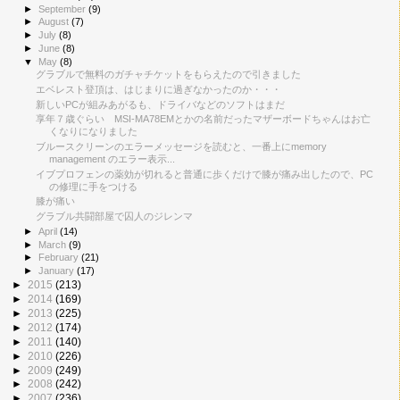
►
September
(9)
►
August
(7)
►
July
(8)
►
June
(8)
▼
May
(8)
グラブルで無料のガチャチケットをもらえたので引きました
エベレスト登頂は、はじまりに過ぎなかったのか・・・
新しいPCが組みあがるも、ドライバなどのソフトはまだ
享年７歳ぐらい MSI‐MA78EMとかの名前だったマザーボードちゃんはお亡
くなりになりました
ブルースクリーンのエラーメッセージを読むと、一番上にmemory
management のエラー表示...
イブプロフェンの薬効が切れると普通に歩くだけで膝が痛み出したので、PC
の修理に手をつける
膝が痛い
グラブル共闘部屋で囚人のジレンマ
►
April
(14)
►
March
(9)
►
February
(21)
►
January
(17)
►
2015
(213)
►
2014
(169)
►
2013
(225)
►
2012
(174)
►
2011
(140)
►
2010
(226)
►
2009
(249)
►
2008
(242)
►
2007
(236)