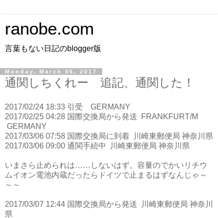
ranobe.com
言葉もない日記のblogger版
Monday, March 06, 2017
通関しちくれー 追記、通関した！
2017/02/24 18:33
引受
GERMANY
2017/02/25 04:28
国際交換局から発送
FRANKFURT/M
GERMANY
2017/03/06 07:58
国際交換局に到着
川崎東郵便局
神奈川県
2017/03/06 09:00
通関手続中
川崎東郵便局
神奈川県
いまさら止められは……しないはず。容量のでかいリチウ
ムイオン電池内蔵だったらドイツで止まるはずなんじゃ～
～～
2017/03/07 12:44
国際交換局から発送
川崎東郵便局
神奈川
県