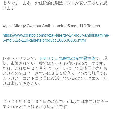
ようです。まあ、お値段的に製造コストが安い工場だと思
います。
Xyzal Allergy 24 Hour Antihistamine 5 mg., 110 Tablets
https://www.costco.com/xyzal-allergy-24-hour-antihistamine-
5-mg.%2c-110-tablets.product.100536835.html
レボセチリジンで、
セチリジン塩酸塩の光学異性体
で、現
状、市販されている薬ではもっとも強いものの一つです。
あれ、これなら２ヶ月分パッケージにして日本国内売りも
いけるのでは？ さすがに３６５錠入りってのは無理でし
ょうけど。コストコ会員に復活しているのでリクエストだ
けは出しておきたい。
２０２１年１０月３１日の時点で、eBayで日本向けに売っ
てくれるところはまだないようです。