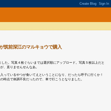
が筑前深江のマルキョウで購入
なりました。写真４枚ぐらいまでは選択順にアップロード。写真５枚以上だと
すが、直りませんせんなあ。
の入っているやつが食いてえということになり、だったら呼子に行くか！
その時点で体調不良だったので、車で行こうとなりました。