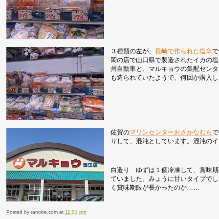
３種類の左が、
長崎で作られた塩辛
で
岡の店で山口県で製造されたイカの塩
州自動車と、マルキョウの集配センタ
も造られていたようで、何回か購入し
佐賀の
マリンセンターおさかなむら
で
りして、混沌としています。混沌のイ
白造り ゆずは１個冷凍して、賞味期
ていました。みょうに甘いタイプでし
く賞味期限が長かったのか……
Posted by
ranobe.com
at
11:01 pm