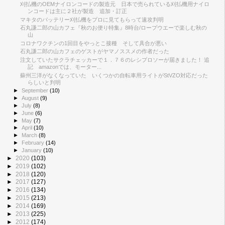
刈払機のOEMナイロンコードの製造元 日本で売られている刈払機用ナイロ
ンコードは主に２社が製造 追加・訂正
マキタのバッテリー刈払機をプロに見てもらって速攻判明
石丸謙二郎の山カフェ『秋のお便り特集』8時台/ロープウエーで楽しむ秋の
山
コロナワクチンの1回目をやっとこ接種 そして具合が悪い
石丸謙二郎の山カフェのゲストがヤマノススメの作者だった
注文していたサクラチェッカーで１．７６のレシプロソーが届きました！ 追
記 amazonでは、モーター...
蘇州三洋がなくなっていた いくつかの自転車用ライトがStVZO対応だった
らしいと判明
►
September
(10)
►
August
(9)
►
July
(8)
►
June
(6)
►
May
(7)
►
April
(10)
►
March
(8)
►
February
(14)
►
January
(10)
►
2020
(103)
►
2019
(102)
►
2018
(120)
►
2017
(127)
►
2016
(134)
►
2015
(213)
►
2014
(169)
►
2013
(225)
►
2012
(174)