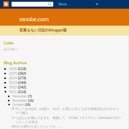
ranobe.com
言葉もない日記のblogger版
Links
はじめに
Blog Archive
►
2026
(114)
►
2025
(162)
►
2024
(173)
►
2023
(144)
►
2022
(142)
▼
2021
(114)
►
December
(7)
►
November
(15)
▼
October
(10)
呼子にイカの塩辛（白造り、ゆず）を買いに行くはずが筑前深江のマルキョ
ウで購入
やっぱなんか飛んでますわ 検索して、XYXAL（ザイザル）がKirklandで出て
いたことを知る
草刈りが終わりましたというか……