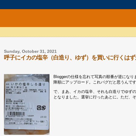
Sunday, October 31, 2021
呼子にイカの塩辛（白造り、ゆず）を買いに行くはず
Bloggerの仕様を忘れて写真の順番が逆に
降順にアップロード。これバグだと思うんで
で、まあ、イカの塩辛、それも白造りでゆず
となりました。選挙に行ったあとに。ただ、