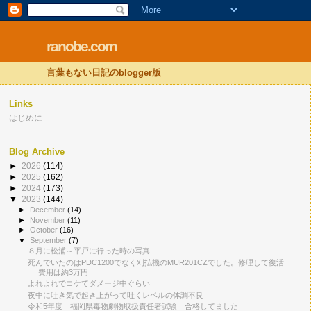
ranobe.com
言葉もない日記のblogger版
Links
はじめに
Blog Archive
►
2026
(114)
►
2025
(162)
►
2024
(173)
▼
2023
(144)
►
December
(14)
►
November
(11)
►
October
(16)
▼
September
(7)
８月に松浦～平戸に行った時の写真
死んでいたのはPDC1200でなく刈払機のMUR201CZでした。修理して復活
費用は約3万円
よれよれでコケてダメージ中ぐらい
夜中に吐き気で起き上がって吐くレベルの体調不良
令和5年度 福岡県毒物劇物取扱責任者試験 合格してました