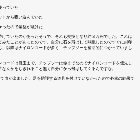
使っていた
ットから吸い込んでいた
かったので基盤が融けた
砕けていたのがあったそうで、それも交換となり約３万円でした。これは
てみたことがあったのです。自分に石を飛ばして悶絶したのですぐに封印
じ。以降はナイロンコードが多く、チップソーを補助的につかっていまし
ンコードは目玉まで、チップソーは命までなのでナイロンコードを優先し
片なんかをちぎれること無く自分にかっ飛ばしてくるんですな。
って血が出ました。足を防護する道具を付けていなかったので必然の結果で
で