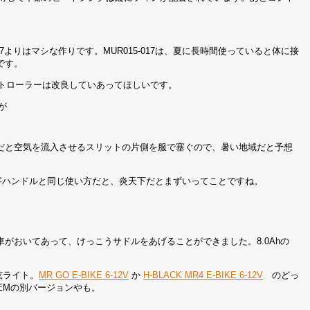
17よりはマシな作りです。MUR015-017は、夏に長時間使っていると体に接
です。
ントローラーは改良していあってほしいです。
が
だと空気を流入させるスリットの片側を服で塞ぐので、暑い地域だと予想
字ハンドルと同じ使い方だと、炎天下だとまずいってことですね。
がおいてあって、けっこうサドルをあげることができました。8.0Ahの
防眩ライト。
MR GO E-BIKE 6-12V
か
H-BLACK MR4 E-BIKE 6-12V
のどっ
な。OEMの別バージョンやも。