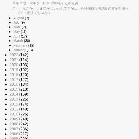
享年２歳 マキタ PDC1200ちゃん赤点滅
こう、なんか、いま気がついたんですが……危険物取扱者試験の電子申請っ
て２４時までじゃなく
►
August
(7)
►
July
(9)
►
June
(7)
►
May
(11)
►
April
(17)
►
March
(20)
►
February
(12)
►
January
(13)
►
2022
(142)
►
2021
(114)
►
2020
(103)
►
2019
(102)
►
2018
(120)
►
2017
(127)
►
2016
(134)
►
2015
(213)
►
2014
(169)
►
2013
(225)
►
2012
(174)
►
2011
(140)
►
2010
(226)
►
2009
(249)
►
2008
(242)
►
2007
(236)
►
2006
(217)
►
2005
(330)