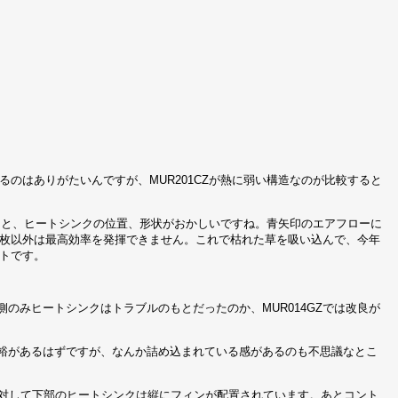
。
のはありがたいんですが、MUR201CZが熱に弱い構造なのが比較すると
向きと、ヒートシンクの位置、形状がおかしいですね。青矢印のエアフローに
枚以外は最高効率を発揮できません。これで枯れた草を吸い込んで、今年
トです。
側のみヒートシンクはトラブルのもとだったのか、MUR014GZでは改良が
に余裕があるはずですが、なんか詰め込まれている感があるのも不思議なとこ
トに対して下部のヒートシンクは縦にフィンが配置されています。あとコント