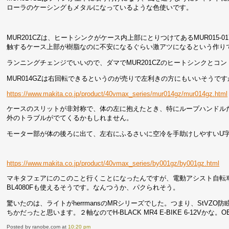
ローラのケーシングもメタルになっているような色使いです。
MUR201CZは、ヒートシンクがケース内上部にとりつけてあるMUR015-0
触するケース上部が樹脂なのに不安になるぐらい激アツになるという作り
ランニングチェンジでいいので、ダマでMUR201CZのヒートシンクとコ
MUR014GZは右回転できるというのが売りで左利きの方にもいいそうです
https://www.makita.co.jp/product/40vmax_series/mur014gz/mur014gz.html
ケースのスリットが非対称で、体の左に抱えたとき、特にループハンドル
外のトラブルがでてくるかもしれません。
モーター部が体の後ろに出て、左右にふるさいに空冷を手助けしやすいU
https://www.makita.co.jp/product/40vmax_series/by001gz/by001gz.html
マキタフェアにのこのこと行くことになったんですが、電動アシスト自転車
BL4080Fも使えるそうです。なんつうか、パクられそう。
驚いたのは、ライトがherrmansのMRシリーズでした。つまり、StVZO
ちかだったと思います。２軸なのでH-BLACK MR4 E-BIKE 6-12Vか
Posted by
ranobe.com
at
10:20 pm