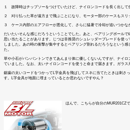
１ 故障時はチップソーをつけていたけど、ナイロンコードを長く出して
２ 刈り払った草が遠方まで飛ぶことになり、モーター部のケースもスリ
３ ケース内部のエアフローが悪化して、さらに猛暑で冷却が追いつかな
だいたいそんな感じだろうということでした。あと、ベアリングボールで
思い当たることがあります。じつは非推奨のシュレッダーブレードを使っ
しました。あの時の衝撃が集中するとベアリング割れるだろうなという感
た。
草や小石がバンバントンできてあんまり体に優しくないんですが、ナイロ
ていました。なお、太いナイロンコードを使うと命まで届きます。ガラス
鋸歯の太いコードをつかってL字金具を飛ばしてスネに当てたときは刺さ
す。L字金具が地面に埋まっているとか思わないですやん？
ほんで、こちらが自分のMUR201CZ