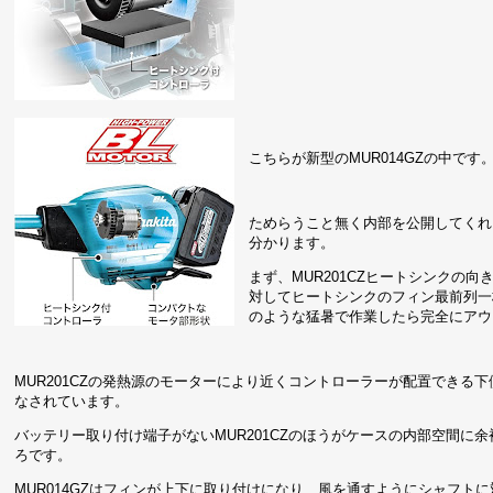
こちらが新型のMUR014GZの中です
ためらうこと無く内部を公開してくれる
分かります。
まず、MUR201CZヒートシンクの
対してヒートシンクのフィン最前列一
のような猛暑で作業したら完全にアウ
MUR201CZの発熱源のモーターにより近くコントローラーが配置できる下
なされています。
バッテリー取り付け端子がないMUR201CZのほうがケースの内部空間
ろです。
MUR014GZはフィンが上下に取り付けになり、風を通すようにシャフ