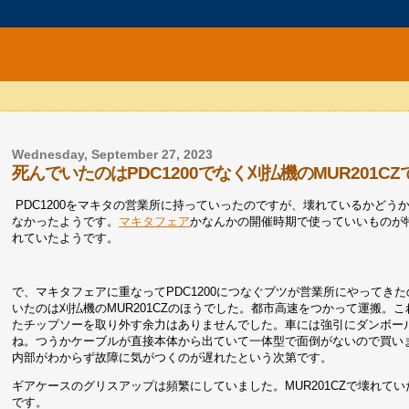
Wednesday, September 27, 2023
死んでいたのはPDC1200でなく刈払機のMUR201
PDC1200をマキタの営業所に持っていったのですが、壊れているかど
なかったようです。
マキタフェア
かなんかの開催時期で使っていいものが
れていたようです。
で、マキタフェアに重なってPDC1200につなぐブツが営業所にやってきた
いたのは刈払機のMUR201CZのほうでした。都市高速をつかって運搬
たチップソーを取り外す余力はありませんでした。車には強引にダンボール
ね。つうかケーブルが直接本体から出ていて一体型で面倒がないので買い
内部がわからず故障に気がつくのが遅れたという次第です。
ギアケースのグリスアップは頻繁にしていました。MUR201CZで壊れ
です。