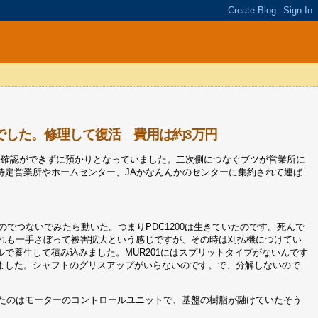
CZでした。修理して復活 費用は約3万円
うか確認ができずに預かりとなっていました。二次側につなぐブツが営業所に
特定営業所やホームセンター、JAかなんんかのセンターに集約されて運ば
のでつないでみたら動いた。つまりPDC1200は生きていたのです。死んで
。これも一手さぼって被害拡大という感じですが、その時は刈払機につけてい
で養生して積み込みました。MUR201にはスプリットタイプがないんです
ました。シャフトのグリスアップがいらないのです。で、分解しないので
ていたのはモーターのコントロールユニットで、基盤の樹脂が融けていたそう