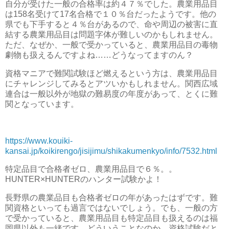
自分が受けた一般の合格率は約４７％でした。農業用品目
は158名受けて17名合格で１０％台だったようです。他の
県でも下手すると４％台があるので、命や周辺の被害に直
結する農業用品目は問題字体が難しいのかもしれません。
ただ、なぜか、一般で受かっていると、農業用品目の毒物
劇物も扱えるんですよね……どうなってますのん？
資格マニアで難関試験ほど燃えるという方は、農業用品目
にチャレンジしてみるとアツいかもしれません。関西広域
連合は一般以外が地獄の難易度の年度があって、とくに難
関となっています。
https://www.kouiki-
kansai.jp/koikirengo/jisijimu/shikakumenkyo/info/7532.html
特定品目で合格者ゼロ、農業用品目で６％。。
HUNTER×HUNTERのハンター試験かよ！
長野県の農業品目も合格者ゼロの年があったはずです。難
関資格といっても過言ではないでしょう。でも、一般の方
で受かっていると、農業用品目も特定品目も扱えるのは福
岡県以外も一緒です。どういうことなのか。資格試験だと