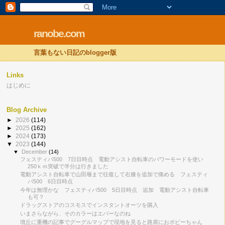
ranobe.com
言葉もない日記のblogger版
Links
はじめに
Blog Archive
►
2026
(114)
►
2025
(162)
►
2024
(173)
▼
2023
(144)
▼
December
(14)
フェスティバ500 7日目時点 電動アシスト自転車のパワーモードを使い
250ｋｍ突破で半分は行きました
電動アシスト自転車で山田堰まで往復して右膝を追加で痛める フェスティ
バ500 6日目時点
今年は無理かな フェスティバ500 5日目時点 追加 電動アシスト自転車
も可？
ドラッグストアのコスモスでインスタントオーツを購入
いまさらながら、そのカラーはエバーなのね
墳丘に重機の記事でグーグルマップで現地を見ると路肩におポピーちゃん