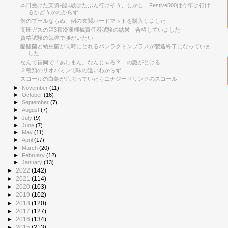
本日受けた某資格試験はたぶん行けそう、しかし、Festive500は今年は行け
るかどうかわからず
例のプールならぬ、例の玄関ハードマットを購入しました
高圧ガスの第3種冷凍機械責任者試験の結果 合格していました
資格試験の勉強で腰がいたい
酪酸菌と納豆菌が同時にとれるパンラクミンプラスが製造終了になっていま
した
なんで福岡で「あじまん」なんじゃろ？ の謎がとける
２種類のリオパミンで味の違いわからず
スコールの白鳥が荒ぶっていたらエナジードリンクのスコール
►
November
(11)
►
October
(16)
►
September
(7)
►
August
(7)
►
July
(9)
►
June
(7)
►
May
(11)
►
April
(17)
►
March
(20)
►
February
(12)
►
January
(13)
►
2022
(142)
►
2021
(114)
►
2020
(103)
►
2019
(102)
►
2018
(120)
►
2017
(127)
►
2016
(134)
►
2015
(213)