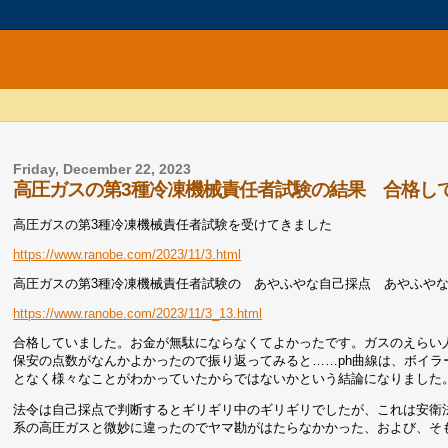
Friday, December 22, 2023
高圧ガスの第3種冷凍機械責任者試験の結果 合格し
高圧ガスの第3種冷凍機械責任者試験を受けてきました
https://www.ranobe.com/2023/11/3.html
高圧ガスの第3種冷凍機械責任者試験の あやふやな自己採点 あやふや
https://www.ranobe.com/2023/11/3_13.html
合格していました。お金が無駄にならなくてよかったです。ガスのえらい
保安の点数がなんかよかったので振り返ってみると……ph曲線は、ボイ
となく様々なことがわかっていたからではないかという結論になりました
法令は自己採点で判断するとギリギリ中のギリギリでしたが、これは安衛
系の高圧ガスと微妙に違ったのでヤマ勘がはたらなかかった、および、そ