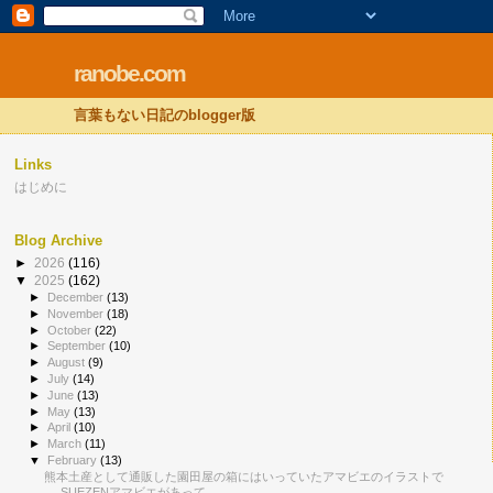
ranobe.com
言葉もない日記のblogger版
Links
はじめに
Blog Archive
►
2026
(116)
▼
2025
(162)
►
December
(13)
►
November
(18)
►
October
(22)
►
September
(10)
►
August
(9)
►
July
(14)
►
June
(13)
►
May
(13)
►
April
(10)
►
March
(11)
▼
February
(13)
熊本土産として通販した園田屋の箱にはいっていたアマビエのイラストで
SUEZENアマビエがあって