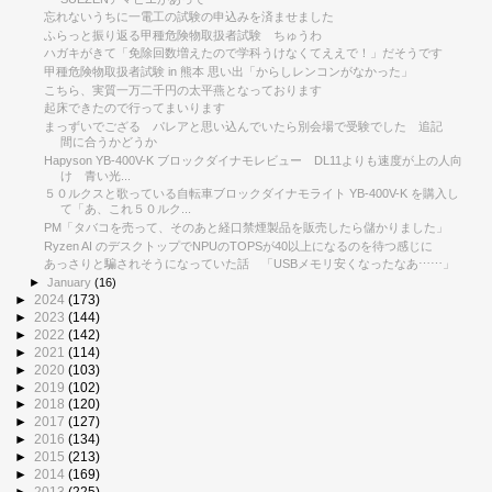
忘れないうちに一電工の試験の申込みを済ませました
ふらっと振り返る甲種危険物取扱者試験 ちゅうわ
ハガキがきて「免除回数増えたので学科うけなくてええで！」だそうです
甲種危険物取扱者試験 in 熊本 思い出「からしレンコンがなかった」
こちら、実質一万二千円の太平燕となっております
起床できたので行ってまいります
まっずいでござる パレアと思い込んでいたら別会場で受験でした 追記
間に合うかどうか
Hapyson YB-400V-K ブロックダイナモレビュー DL11よりも速度が上の人向
け 青い光...
５０ルクスと歌っている自転車ブロックダイナモライト YB-400V-K を購入し
て「あ、これ５０ルク...
PM「タバコを売って、そのあと経口禁煙製品を販売したら儲かりました」
Ryzen AI のデスクトップでNPUのTOPSが40以上になるのを待つ感じに
あっさりと騙されそうになっていた話 「USBメモリ安くなったなあ⋯⋯」
►
January
(16)
►
2024
(173)
►
2023
(144)
►
2022
(142)
►
2021
(114)
►
2020
(103)
►
2019
(102)
►
2018
(120)
►
2017
(127)
►
2016
(134)
►
2015
(213)
►
2014
(169)
►
2013
(225)