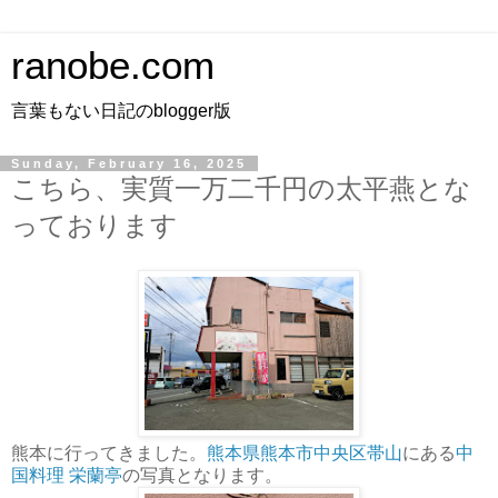
ranobe.com
言葉もない日記のblogger版
Sunday, February 16, 2025
こちら、実質一万二千円の太平燕とな
っております
熊本に行ってきました。
熊本県熊本市中央区帯山
にある
中
国料理 栄蘭亭
の写真となります。