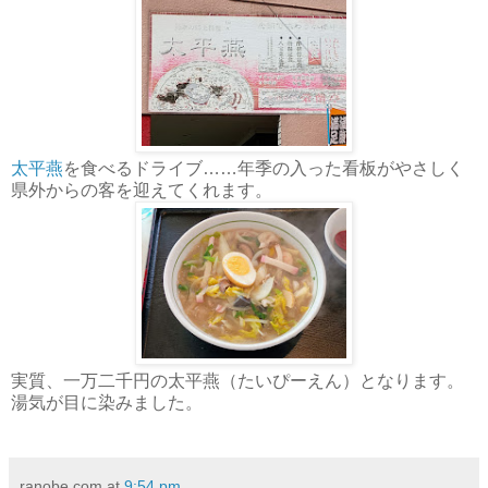
太平燕
を食べるドライブ……年季の入った看板がやさしく
県外からの客を迎えてくれます。
実質、一万二千円の太平燕（たいぴーえん）となります。
湯気が目に染みました。
ranobe.com
at
9:54 pm