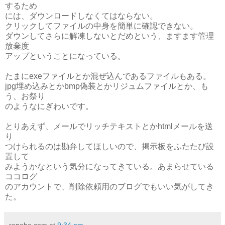
するため
には、ダウンロードしなくてはならない。
クリックしてファイルの中身を簡単に確認できない。
ダウンしてさらに解凍しないとだめという、ますます管理
放棄度
アップということになっている。
たまにexeファイルとか混ぜ込んであるファイルもある。
jpg埋め込みとかbmp偽装とかリジュムファイルとか、も
う、お祭り
のようなにぎわいです。
とりあえず、メールでリッチテキストとかhtmlメールを送
り
つけられるのは勘弁してほしいので、掲示板をふたたび設
置して
みようかなという気分になってきている。あまらせている
ココログ
のアカウントで、削除依頼用のブログでもいい気がしてき
た。
ranobe.com
at
9:34 pm