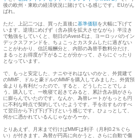
後の欧州・東欧の経済状況に賭けている感じです。EUがん
ばれ。
ただ、上記二つは、買った直後に
基準価額
を大幅に下げて
います。逆境にめげず（含み損を拡大させながら）半泣き
で勉強をしていくと、朝日のAvest-Eは、ヨーロッパのイン
デックスファンドを、ちょこっとカスタムしたに過ぎない
ことがわかり、信託報酬分と、内部の為替手数料分だけ、
まるっとお得度が下がることが分かって、さらにぐったり
となっています。
で、もっと安定した、ナニやそれはないのかと、外貨建て
のMMF、ドルと豪ドルのMMFを購入してみました。外貨預
金よりも有利だったので。すると、どうしたことでしょ
う。購入して、一晩寝て起きてみると、累計含み損がさら
に膨らんでいたのです。なんか、為替レートがもっとも円
に不利な時点で契約していたようです。手を出すものすべ
て翌日から下げ下げ下げという感じです。ひょっとして、
何かに憑かれているんじゃなかろーか。
とりあえず、月末まで行けばMMFは利子（月利0.2％ぐら
い）が付きます。為替が円高に向かうと、さらに自動で傷