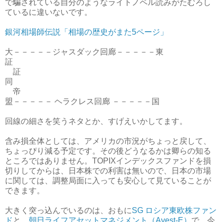
で騙されている自分のようなライトノベル読みがたむろし
ているに違いないです。
銀河相場師伝説「相場の歴史がまた5ページ」
大－－－－－ジャスダック回廊－－－－－東
証
証
同
帝
盟－－－－－ ヘラクレス回廊 －－－－－国
回線の細さを笑うネタとか、すげえいかしてます。
含み損全体としては、アメリカの市況がちょっと戻して、
ちょっぴり減る予定です。その後どうなるかは卿らの知る
ところではありません。TOPIXインデックスファンドを損
切りしてからは、日本株での利害は無いので、日本の市場
に関しては、調整局面に入っても安心して見ていることが
できます。
大きく突っ込んでいるのは、おもに
SG ロシア東欧株ファン
ド
と、
朝日ライフアセットマネジメント（Avest-E）
で、今