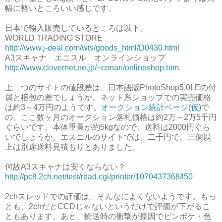
幅に軽いところいい感じです。
日本で輸入販売しているところは以下。
WORLD TRADING STORE
http://www.j-deal.com/wts/goods_html/D0430.html
A3スキャナ エニスル オンラインショップ
http://www.clovernet.ne.jp/~conan/onlineshop.htm
上二つのサイトの値段差は、日本語版PhotoShop5.0LEの付
属と梱包の差でしょうか。ネット系ショップでの実売価格
は約3～4万円のようです。
オークション統計ページ(仮)
で
の、ここ数ヶ月のオークション落札価格は約2万～2万5千円
ぐらいです。本体重量が約5kgなので、送料は2000円ぐら
いでしょうか。エスニルのサイトでは、二千円で、三個以
上は別途送料見積もりとありました。
何故A3スキャナは安くならない？
http://pc8.2ch.net/test/read.cgi/printer/1070437368/l50
2chスレッドでの評価は、そんなによくないようです。もっ
とも、2chだとCCDじゃないというだけで評価が下がるこ
ともあります。あと、輸送時の衝撃が原因でピンボケ・色