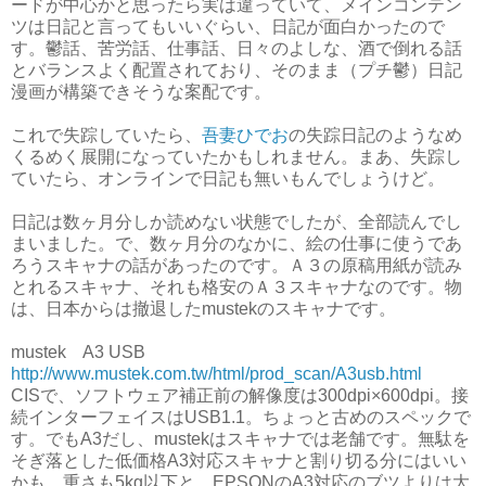
ードが中心かと思ったら実は違っていて、メインコンテン
ツは日記と言ってもいいぐらい、日記が面白かったので
す。鬱話、苦労話、仕事話、日々のよしな、酒で倒れる話
とバランスよく配置されており、そのまま（プチ鬱）日記
漫画が構築できそうな案配です。
これで失踪していたら、
吾妻ひでお
の失踪日記のようなめ
くるめく展開になっていたかもしれません。まあ、失踪し
ていたら、オンラインで日記も無いもんでしょうけど。
日記は数ヶ月分しか読めない状態でしたが、全部読んでし
まいました。で、数ヶ月分のなかに、絵の仕事に使うであ
ろうスキャナの話があったのです。Ａ３の原稿用紙が読み
とれるスキャナ、それも格安のＡ３スキャナなのです。物
は、日本からは撤退したmustekのスキャナです。
mustek A3 USB
http://www.mustek.com.tw/html/prod_scan/A3usb.html
CISで、ソフトウェア補正前の解像度は300dpi×600dpi。接
続インターフェイスはUSB1.1。ちょっと古めのスペックで
す。でもA3だし、mustekはスキャナでは老舗です。無駄を
そぎ落とした低価格A3対応スキャナと割り切る分にはいい
かも。重さも5kg以下と、EPSONのA3対応のブツよりは大