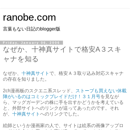
ranobe.com
言葉もない日記のblogger版
Friday, January 06, 2006
なぜか、十神真サイトで格安A３スキ
ャナを知る
なぜか、
十神真サイト
で、格安Ａ３取り込み対応スキャナ
の存在を知りました。
2ch漫画板のスクエニ系スレッド、
ストーブも買えない休載
陣がいるのはコミックブレイドだけ！３１月号
を見なが
ら、マッグガーデンの株に手を出すかどうかを考えている
と、外部サイトへのリンクが這ってあったのです。それ
が、
十神真サイト
へのリンクでした。
絵師というか漫画家の人で、サイトは絵系の画像アップロ