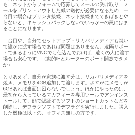
も、ネットからフォームで応募してメールの受け取り、メ
ールをプリントアウトした紙の送付が必要になるため、一
台目の場合はプリンタ接続、ネット接続までてきぱきとや
らないと、キャッシュバックしないでいっかーの罠にはま
ることになります。
二台目や、自分でセットアップ・リカバリメディアも焼い
て誰かに渡す場合であれば問題はありません。遠隔サポー
トできるようにVNCでも仕込んでおけば、遠くの人に渡す
場合も安心です。（動的IPとルーターのポート開放でダメ
か）
とりあえず、自分が家族に渡す分は、リカバリメディアを
焼き、メモリを4GB追加して渡します。さすがにメモリが
6GBあれば当面は困らないでしょう。ほかにやったのは、
最初から入っているマカフィーを専用ツールでアンインス
トールして、顔で認証するソフトのショートカットなどを
削除し、デフラグソフトでデフラグを実行しました。購入
した機種は以下の、オフィス無しの方です。