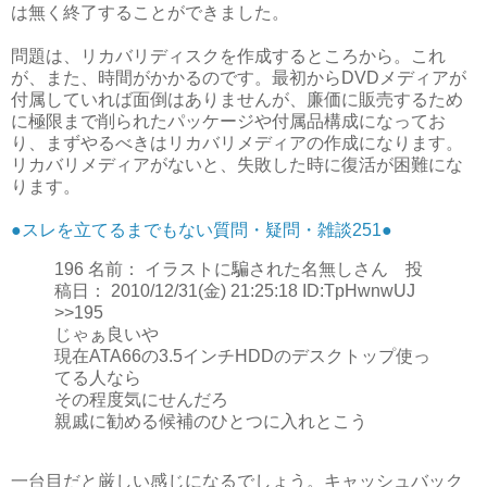
は無く終了することができました。
問題は、リカバリディスクを作成するところから。これ
が、また、時間がかかるのです。最初からDVDメディアが
付属していれば面倒はありませんが、廉価に販売するため
に極限まで削られたパッケージや付属品構成になってお
り、まずやるべきはリカバリメディアの作成になります。
リカバリメディアがないと、失敗した時に復活が困難にな
ります。
●スレを立てるまでもない質問・疑問・雑談251●
196 名前： イラストに騙された名無しさん 投
稿日： 2010/12/31(金) 21:25:18 ID:TpHwnwUJ
>>195
じゃぁ良いや
現在ATA66の3.5インチHDDのデスクトップ使っ
てる人なら
その程度気にせんだろ
親戚に勧める候補のひとつに入れとこう
一台目だと厳しい感じになるでしょう。キャッシュバック