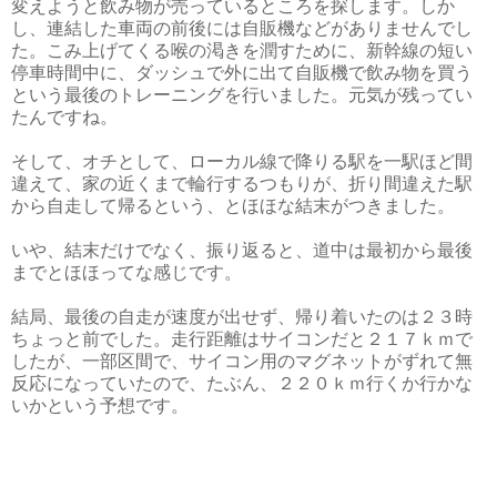
変えようと飲み物が売っているところを探します。しか
し、連結した車両の前後には自販機などがありませんでし
た。こみ上げてくる喉の渇きを潤すために、新幹線の短い
停車時間中に、ダッシュで外に出て自販機で飲み物を買う
という最後のトレーニングを行いました。元気が残ってい
たんですね。
そして、オチとして、ローカル線で降りる駅を一駅ほど間
違えて、家の近くまで輪行するつもりが、折り間違えた駅
から自走して帰るという、とほほな結末がつきました。
いや、結末だけでなく、振り返ると、道中は最初から最後
までとほほってな感じです。
結局、最後の自走が速度が出せず、帰り着いたのは２３時
ちょっと前でした。走行距離はサイコンだと２１７ｋｍで
したが、一部区間で、サイコン用のマグネットがずれて無
反応になっていたので、たぶん、２２０ｋｍ行くか行かな
いかという予想です。