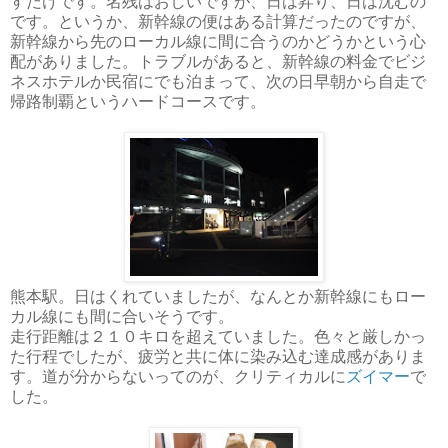
すだけです。名残はおしいですが、日は昇り、日は沈むの
です。というか、新幹線の便はある計算だったのですが、
新幹線から先のローカル線に間に合うのかどうかという心
配がありました。トラブルがあると、新幹線の料金でビジ
ネスホテルか民宿にでも泊まって、次の日早朝から自走で
帰路制覇というハードコースです。
熊本駅。日はくれていましたが、なんとか新幹線にもロー
カル線にも間に合いそうです。
走行距離は２１０キロを超えていました。色々と厳しかっ
た行程でしたが、疲労と共に体に染み込む達成感がありま
す。道が分からないってのが、クリティカルに
ズイマー
で
した。