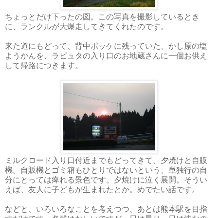
ちょっとだけ下ったの図。この写真を撮影しているとき
に、ランクルが大爆走してきてくれたのです。
来た道にもどって、背中ポッケに残っていた、かし原の塩
ようかんを、ラピュタの入り口のお地蔵さんに一個お供え
して帰路につきます。
ミルクロード入り口付近までもどってきて、夕焼けと自販
機。自販機とゴミ箱もひとりではないという、単独行の自
分にとっては痺れる景色です。夕焼けに泣く展開。そうい
えば、友人に子どもが生まれたとか。めでたい話です。
などと、いろいろなことを考えつつ、あとは熊本駅を目指