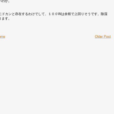
いのか。
にドカンと存在するわけでして、１００Wは余裕で上回りそうです。除湿
ります。
ome
Older Post