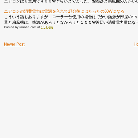
エアコンは６畳用で４００Wぐらいとでました。除湿器と扇風機の方がい
エアコンの消費電力は電源を入れて17分後にはたったの80Wになる
こういう話もありますが、ローラー台使用の場合はでかい熱源が部屋の中
器と扇風機は、熱源があろうとなかろうと１００W近辺が消費電力量にな
Posted by
ranobe.com
at
1:04 am
Newer Post
H