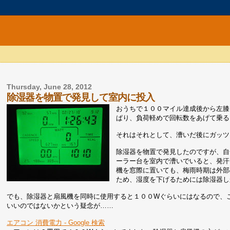
Thursday, June 28, 2012
除湿器を物置で発見して室内に投入
おうちで１００マイル達成後から左膝
ぱり、負荷軽めで回転数をあげて乗る
それはそれとして、漕いだ後にガッツ
除湿器を物置で発見したのですが、自
ーラー台を室内で漕いでいると、発汗
機を窓際に置いても、梅雨時期は外部
ため、湿度を下げるためには除湿器し
でも、除湿器と扇風機を同時に使用すると１００Wぐらいにはなるので、
いいのではないかという疑念が……
エアコン 消費電力 - Google 検索