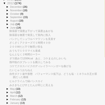
▼
2012
(174)
►
December
(26)
►
November
(18)
►
October
(9)
►
September
(15)
►
August
(18)
►
July
(14)
▼
June
(14)
除湿器で湿度は下がって温度はあがる
除湿器を物置で発見して室内に投入
パンクしてシュワルベマラソンを見直す
ざくざくアクターズで１時間４０分
２００Wだと汗で無理と悟る
おうちで１００マイル達成
なんとなく２時間ローラー
ダラ踏みで1200Kcal あと、コケまえのしかいち
熱中飴のタブレットを購入してみる
コケてクロスバイクのディレイラーハンガーを曲げる
たいじゅうおちねえ
自作ダクト途中形態 パフォーマンス低下は、どうも塩・ミネラル欠乏が原
因だった模様
ヒルクライムで縞パンスカイ
みさきちとぴすとたんが同じに見える
►
May
(10)
►
April
(12)
►
March
(12)
►
February
(13)
►
January
(13)