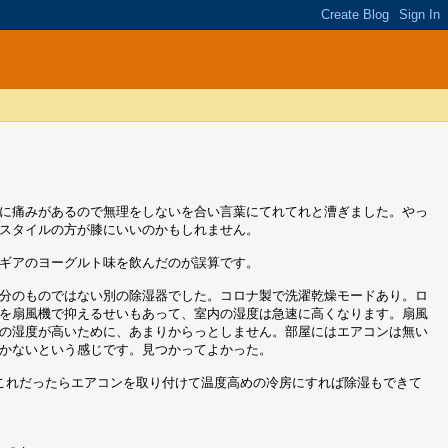
に痛みがあるので無理をしないを合い言葉にてれてれと漕ぎました。やっ
スタイルの方が膝にいいのかもしれません。
ギアのヨーグルト味を飲んだのが誤算です。
分のものではない別の除湿器でした。コロナ製で洗濯乾燥モードあり。ロ
を扇風機で抑えるせいもあって、室内の湿度は急速に高くなります。扇風
の湿度が高いために、あまりからっとしません。部屋にはエアコンは無い
かないという感じです。見つかってよかった。
これだったらエアコンを取り付けて温度高めの冷房にすれば除湿もできて