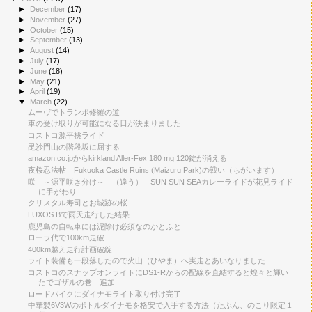
►
December
(17)
►
November
(27)
►
October
(15)
►
September
(13)
►
August
(14)
►
July
(17)
►
June
(18)
►
May
(21)
►
April
(19)
▼
March
(22)
ムーヴでトランポ修羅の道
車の受け取りが可能になる日が決まりました
コストコ源平桃ライド
毘沙門山の階段坂に屈する
amazon.co.jpからkirkland Aller-Fex 180 mg 120錠が消える
夜桜忍法帖 Fukuoka Castle Ruins (Maizuru Park)の戦い（ちがいます）
咲 ～源平咲き分け～ （違う） SUN SUN SEAカレーライドが花見ライド
に手がわり
クリスタル寿司とお城跡の桜
LUXOS Bで雨天走行した結果
鹿児島の自転車には泥除け必須なのかとふと
ローラ代で100km走破
400km越え走行計画破綻
ライト装備も一段落したので火山（ひやま）へ実走とあいなりました
コストコのスナップオンライトにDS1-Rからの配線を直結すると煌々と輝い
たでゴザルの巻 追加
ロードバイクにダイナモライト取り付け完了
中華製6V3Wのボトルダイナモを格安で入手する方法（たぶん、のこり限定１