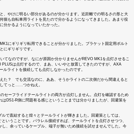
と、やけに明るい部分があるのが分かります。近距離での明るさの形と大
何個も自転車用ライトを見たので分かるようになってきました。あまり役
に分かるようになっていたかった。
VO MK1にギリギリ転用できることが分かりました。ブラケット固定用ボルト
とにギリギリです。
強さについてなのですが、なにが原因か分かりませんがREVO MK1を点灯させるこ
 70 PLUSは点灯するので、まあ、いいやと放置してきたのですが、AXA
ルにテールライトを接続しても点灯しなかったのです。
えた？ でも交流なのに、ああ、そうかライトの二次側だから間違えると
してっと……つかねえ。
プスのセーフライドテールライトの両方が点灯しません。点灯を確認するため
。これはDS1-R側に問題有る感じということまでは分かりましたが、回避策を
ーブルで直結すると煌々とテールライトが輝きました。回避策としては、
なぐということです。パラレル接続すれば、テールライトを点灯させつつ、
れば。しかし、余っているケーブル、端子が無いため接続を試せませんでした。今