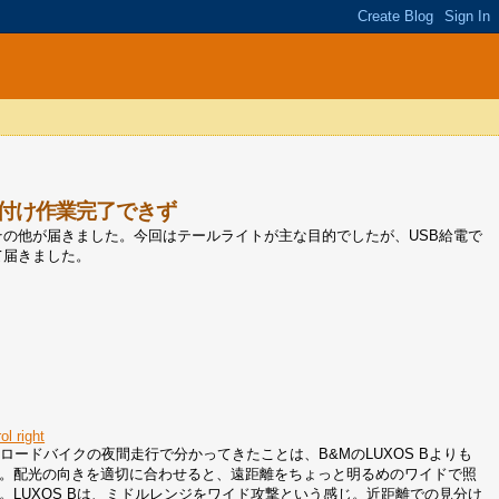
り付け作業完了できず
の他が届きました。今回はテールライトが主な目的でしたが、USB給電で
わせて届きました。
l right
ロードバイクの夜間走行で分かってきたことは、B&MのLUXOS Bよりも
。配光の向きを適切に合わせると、遠距離をちょっと明るめのワイドで照
。LUXOS Bは、ミドルレンジをワイド攻撃という感じ。近距離での見分け