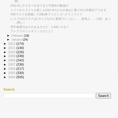
個）
DS1-Rにテスターを当てると予想外の数値が
ドイツからライトが届くもDS1-Rのクセの強さに取り付け作業完了できず
N95マスクを装備して自転車でコストコへナイトライド
レスプロのマスクはLサイズなのに窮屈でいったい……欧米人……小顔、あっ
（察し）
空中線電力はそのままだけど、1,6Wいける？
アレグラのジェネリックがとどく
►
February
(18)
►
January
(24)
►
2012
(174)
►
2011
(140)
►
2010
(226)
►
2009
(249)
►
2008
(242)
►
2007
(236)
►
2006
(217)
►
2005
(330)
►
2004
(505)
Search