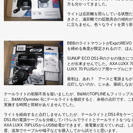
方も分かってきました。
ライトは近距離を照らしている状態だ
きさと、遠距離での拡散具合の傾向が
に立ちません。色々なライトを買う前
BBBのライトマウントがExpのRE
を締める角度が限定されるので、ほん
SUNUP ECO DS1-Rのクセの
とが出来ませんでした。AXA LUXX
LUXX 70 PLUSのリア用ケーブ
最初は、あれ？ アースと電源まちが
点灯しないのか。じゃあ、接続しなお
テールライトの初期不良を疑いましたが、B&MのTOPLINEもフィリッ
に、B&MのDymotec 6にテールライトを接続すると、余裕の点灯です
実施する時間と部材がありませんでした。
ライトを経由すると点灯しませんでしたが、テールライトとDS1-Rをケ
DS1-Rの電源ケーブルを分岐してパラレルでライトとテールライトをつ
AXA LUXX 70PLUSからUSB給電ができます。発電量が足りてい
度、追加でケーブルや端子などを購入してから試そうと思います。