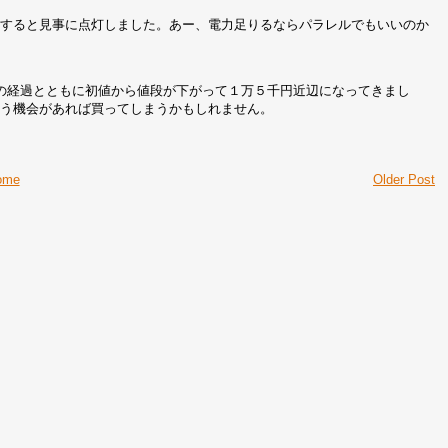
OS Bを接続すると見事に点灯しました。あー、電力足りるならパラレルでもいいのか
の経過とともに初値から値段が下がって１万５千円近辺になってきまし
買う機会があれば買ってしまうかもしれません。
ome
Older Post