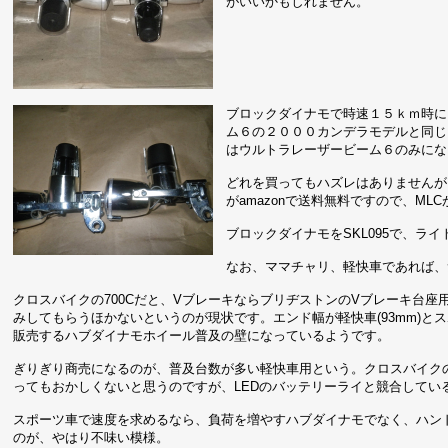
がいいかもしれません。
ブロックダイナモで時速１５ｋｍ時に
ム６の２０００カンデラモデルと同じ
はウルトラレーザービーム６のみにな
どれを買ってもハズレはありませんが
がamazonで送料無料ですので、ML
ブロックダイナモをSKL095で、ライ
なお、ママチャリ、軽快車であれば、
クロスバイクの700Cだと、VブレーキならブリヂストンのVブレーキ台座用
みしてもらうほかないというのが現状です。エンド幅が軽快車(93mm)とスポ
販売するハブダイナモホイール普及の壁になっているようです。
ぎりぎり商売になるのが、普及台数が多い軽快車用という。クロスバイクの
ってもおかしくないと思うのですが、LEDのバッテリーライと競合してい
スポーツ車で速度を求めるなら、負荷を増やすハブダイナモでなく、ハン
のが、やはり不味い模様。