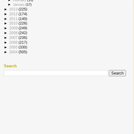
►
January
(17)
►
2013
(225)
►
2012
(174)
►
2011
(140)
►
2010
(226)
►
2009
(249)
►
2008
(242)
►
2007
(236)
►
2006
(217)
►
2005
(330)
►
2004
(505)
Search