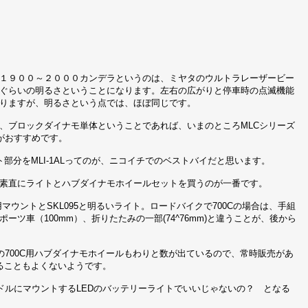
１９００～２０００カンデラというのは、ミヤタのウルトラレーザービー
ぐらいの明るさということになります。左右の広がりと停車時の点滅機能
りますが、明るさという点では、ほぼ同じです。
、ブロックダイナモ単体ということであれば、いまのところMLCシリーズ
Cがおすすめです。
ト部分をMLI-1ALってのが、ニコイチでのベストバイだと思います。
素直にライトとハブダイナモホイールセットを買うのが一番です。
マウントとSKL095と明るいライト。ロードバイクで700Cの場合は、手組
ーツ車（100mm）、折りたたみの一部(74^76mm)と違うことが、後から
700C用ハブダイナモホイールもわりと数が出ているので、常時販売があ
ることもよくないようです。
ドルにマウントするLEDのバッテリーライトでいいじゃないの？ となる