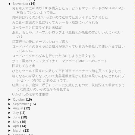
▼
November
(14)
何も考えずに4TBのHDDを購入したら、どうもマザーボードのM3A78-EMが
対応していないようで白...
奥阿蘇は行くのがむりっぽいので近場で紅葉ライドしてきました
カニ食べ放題の下見に行ってカレー食べ放題にハメられる
ローラー台と紅葉ライド計画破綻
あれ、もしや、メープルシロップより黒糖とか黒蜜の方がいいんじゃない
の？
紅葉狩りの後にメープルシロップ購入
ロードバイクのタイヤに金属片が刺さっているのを発見して抜いたまではい
いものの…
ロードバイクのペダルを折りたたみにしようと注文する
サイド漏光のブロックダイナモ マグボーイMKS-2-CPレポート
回復してなさ走
ひとりツールド国東に失敗して宇佐神宮でピーナッツ飴を買ってきました
暗くなるのが早くなったので丸善電機産業から軽快車乗りのおんどれらにプ
レゼント（有償）があるようです。...
紅葉ライド、唐津（呼子）ライドに失敗したものの、筑前深江で常食できそ
うな白造りのいかの塩辛を発見する
いかさしの塩辛で体重増
►
October
(19)
►
September
(15)
►
August
(12)
►
July
(11)
►
June
(10)
►
May
(16)
►
April
(14)
►
March
(13)
►
February
(13)