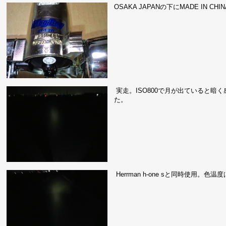
OSAKA JAPANの下にMADE I
実走。ISO800で月が出ていると
た。
Herrman h-one sと同時使用。