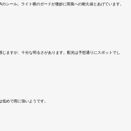
N CHINAのシール。ライト横のガードが微妙に雨風への耐久値とあげています。
暗く感じますが、十分な明るさがあります。配光は予想通りにスポットでし
色温度は低めで雨に強いようです。