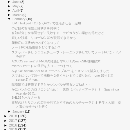
►
June
(3)
►
May
(7)
►
April
(8)
►
March
(9)
▼
February
(15)
IBM Thinkpad T23 を Q4OS で復活させる 追加
のど飴の相場観と目利きを簡単に
有効成分しか確認せずに失敗する テピカうがい薬はお得だけど
嬉しい誤算 リコーWG-30が復活できるかも
花粉症の症状がだいばくはつして
ノートPC液晶破損をどうするか？
ステッパーをしつつゴムチューブトレーニングをしていてノートPCにトドメ
を刺す
AQUOS sense2 SH-M08の雑感と非VoLTEのnanoSIM使用顛末
microSDカード の選択を入り口でつまづく
AQUOS sense2 SH-M08 アーバンブルー をイオシスで購入しました
スマホについて調べて機種を２個ぐらいまでに絞り込む one S5 (ほぼ
sense 2) か on...
臨済宗では葬儀でドラとかシンバルが鳴るンゴねえ・・
かにパンかこのロリコンどもめ！ 妖怪（バックベアード）？ Spanninga
Axendo 60 X...
SHL25を水没させる
薬屋のひとりごとの広告を見ておすすめのカルチャーラジオ 科学と人間 薬
と毒の歴史をひも解く
►
January
(11)
►
2018
(120)
►
2017
(127)
►
2016
(134)
►
2015
(213)