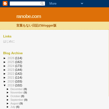
ranobe.com
言葉もない日記のblogger版
Links
はじめに
Blog Archive
►
2026
(114)
►
2025
(162)
►
2024
(173)
►
2023
(144)
►
2022
(142)
►
2021
(114)
►
2020
(103)
▼
2019
(102)
►
December
(8)
►
November
(9)
►
October
(8)
►
September
(9)
►
August
(9)
►
July
(6)