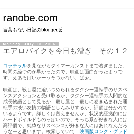
ranobe.com
言葉もない日記のblogger版
Monday, July 10, 2006
エアロバイクを今日も漕ぎ その１２
コラテラル
を見ながらタイマーカンストまで漕ぎました。
時間の経つのが早かったので、映画は面白かったようで
す。えあろばいかーうそつかない。ぱぉ。
映画は、殺し屋に追いつめられるタクシー運転手のサスペ
ンスアクションと受け取るか、タクシー運転手の人間的な
成長物語として見るか、殺し屋と、殺しに巻き込まれた運
転手の淡い友情の物語としんみりするか、評価は分かれて
いるようです。詳しくは言えませんが、状況的証拠的には
ハードボイルドものっぽいので、そっち系が好きな人には
高評価で、純粋なサスペンスが好きな人にはあれなんだろ
うなーと思います。検索していて、
映画版ロング・グッド