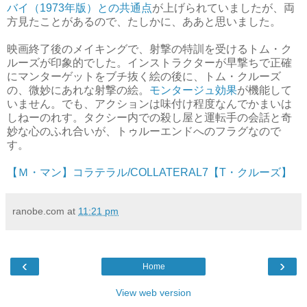
バイ（1973年版）との共通点
が上げられていましたが、両
方見たことがあるので、たしかに、ああと思いました。
映画終了後のメイキングで、射撃の特訓を受けるトム・ク
ルーズが印象的でした。インストラクターが早撃ちで正確
にマンターゲットをブチ抜く絵の後に、トム・クルーズ
の、微妙にあれな射撃の絵。
モンタージュ効果
が機能して
いません。でも、アクションは味付け程度なんでかまいは
しねーのれす。タクシー内での殺し屋と運転手の会話と奇
妙な心のふれ合いが、トゥルーエンドへのフラグなので
す。
【Ｍ・マン】コラテラル/COLLATERAL7【T・クルーズ】
ranobe.com
at
11:21 pm
‹
›
Home
View web version