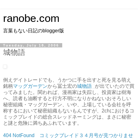
ranobe.com
言葉もない日記のblogger版
Tuesday, July 18, 2006
城物語
例えデイトレードでも、うかつに手を出すと死を見る萌え
銘柄
マッグガーデン
から冨士宏の
城物語
が出ていたので買
ってみました。関われば、漫画家は失踪し、投資家は樹海
へ、読者も油断すると行方不明になりかねないおそろしい
秘密組織・マッグガーデン、いや、上場している会社を呼
称するにおいて秘密組織もないもんですが、2chにおけるコ
ミックブレイドの総合スレッドネーミングは、まさに秘密
と謎と危険に満ちあふれています。
404 NotFound コミックブレイド３４月号が見つかりませ